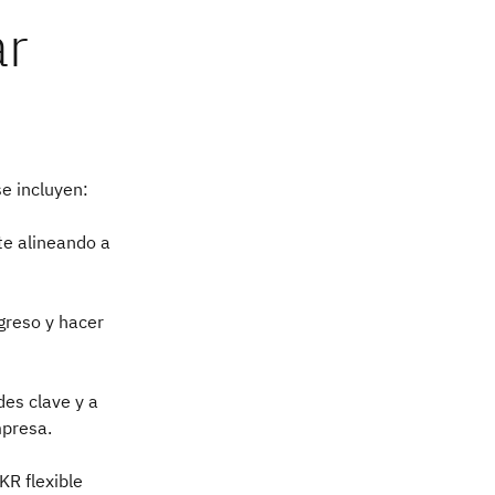
ar
se incluyen:
te alineando a
greso y hacer
des clave y a
mpresa.
KR flexible