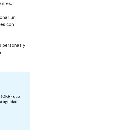
antes.
onar un
les con
s personas y
a
e (OKR) que
 agilidad