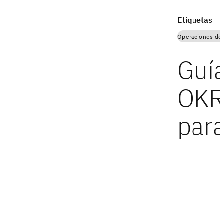
Etiquetas
Operaciones d
Guí
OKR
para