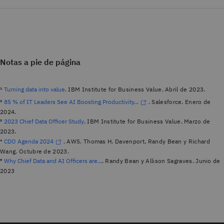
Notas a pie de página
¹
Turning data into value
. IBM Institute for Business Value. Abril de 2023.
²
85 % of IT Leaders See AI Boosting Productivity...
. Salesforce. Enero de
2024.
³
2023 Chief Data Officer Study
. IBM Institute for Business Value. Marzo de
2023.
⁴
CDO Agenda 2024
. AWS. Thomas H. Davenport, Randy Bean y Richard
Wang. Octubre de 2023.
⁵
Why Chief Data and AI Officers are...
. Randy Bean y Allison Sagraves. Junio de
2023