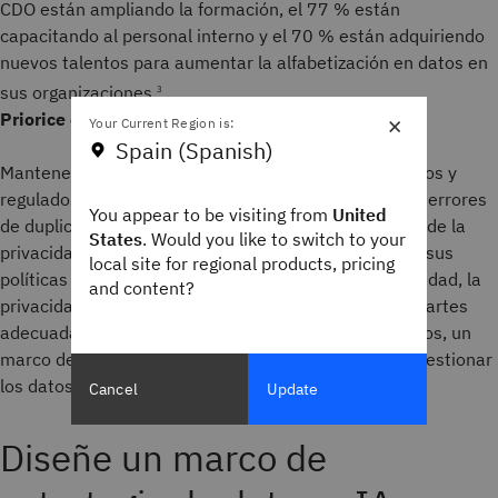
CDO están ampliando la formación, el 77 % están
capacitando al personal interno y el 70 % están adquiriendo
nuevos talentos para aumentar la alfabetización en datos en
sus organizaciones.
3
×
Priorice el gobierno
Your Current Region is:
Spain (Spanish)
Mantenerse al tanto de los elementos de datos críticos y
regulados es esencial para ejecutar sus sistemas sin errores
You appear to be visiting from
United
de duplicación, búsquedas poco fiables o violaciones de la
States
. Would you like to switch to your
privacidad. Considere quién posee, gestiona y define sus
local site for regional products, pricing
políticas de datos, y si ese gobierno afecta a la seguridad, la
and content?
privacidad o el cumplimiento. Asegúrese de que las partes
adecuadas tengan los derechos de decisión necesarios, un
marco de responsabilidad y recursos externos para gestionar
los datos de manera efectiva.
Cancel
Update
Diseñe un marco de