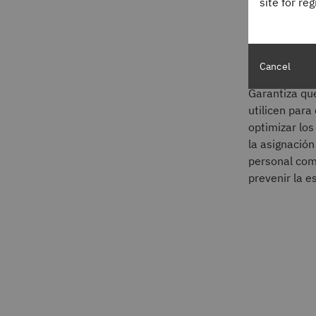
site for re
técnicas como
agencias de 
qué áreas re
ya sea en san
Cancel
público o re
Garantiza que
utilicen para
optimizar los
la asignación
personal com
prevenir la e