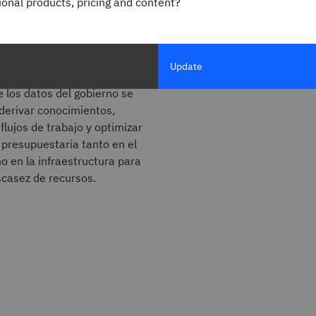
gional products, pricing and content?
 el análisis de regresión, las
gobierno pueden predecir
querirán recursos mayores,
idad pública, transporte
Update
spuesta a emergencias.
 los datos del gobierno se
 derivar conocimientos,
 flujos de trabajo y optimizar
 presupuestaria tanto en el
o en la infraestructura para
scasez de recursos.