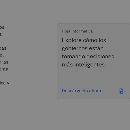
los
Hoja informativa
a
Explore cómo los
gobiernos están
das.
el
tomando decisiones
e las
más inteligentes
menta
ica y
Descárguelo ahora