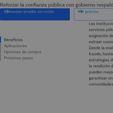
Reforzar la confianza pública con gobierno respal
Comenzar prueba sin coste
Ver precios
Las instituci
servicios púb
asignación d
extraer conoc
Desde la eval
fraude, hasta
estrategias d
la rendición 
pueden mejora
garantizar u
comunidades 