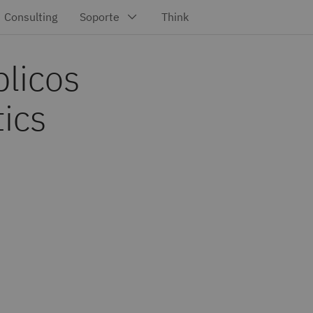
blicos
ics