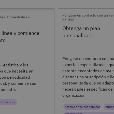
Póngase en contacto con un ve
es, trimestrales o
de IBM
Obtenga un plan
 línea y comience
personalizado
ato
Póngase en contacto con n
expertos especializados, qu
Statistics y los
estarán encantados de ayud
s que necesita en
diseñar una suscripción o li
 con periodicidad
personalizada que se adapte
ual, y comience sus
necesidades específicas de
nmediato.
organización.
autoservicio
Instituciones académicas
Empre
Instituciones