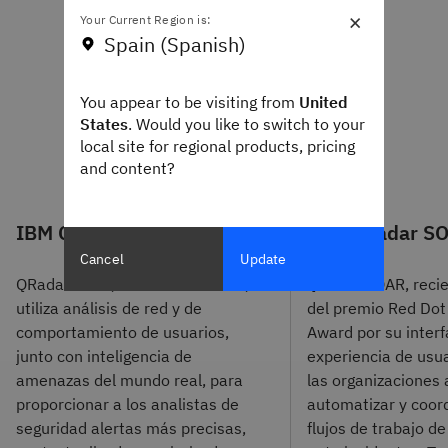
×
Your Current Region is:
Spain (Spanish)
You appear to be visiting from
United
States
. Would you like to switch to your
local site for regional products, pricing
and content?
IBM QRadar SIEM
IBM QRadar S
Cancel
Update
QRadar SIEM, líder del mercado,
QRadar SOAR, reci
utiliza análisis de red y de
del premio Red Dot
comportamiento de usuarios,
Award por su interf
junto con inteligencia de
experiencia de usua
amenazas del mundo real, para
las organizaciones 
proporcionar a los analistas de
automatizar y coord
seguridad alertas más precisas,
flujos de trabajo d