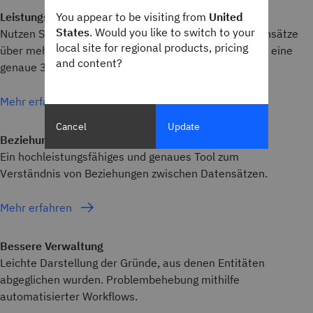
You appear to be visiting from
United
Leistungsstarker Datenabgleich
States
. Would you like to switch to your
Nutzen Sie die Automatisierung, um verknüpfte Datensätze
local site for regional products, pricing
über mehrere Datenquellen hinweg abzugleichen und eine
and content?
genaue 360-Grad-Ansicht von Entitäten zu erstellen.
Mehr erfahren
Cancel
Update
Beziehungen zwischen Datensätzen
Ein hochleistungsfähiges und genaues Tool zum
Verständnis von Beziehungen zwischen Datensätzen.
Mehr erfahren
Bessere Verwaltung
Leichte Darstellung der Gründe, aus denen Entitäten
abgeglichen wurden. Problembehebung mithilfe
automatisierter Workflows.