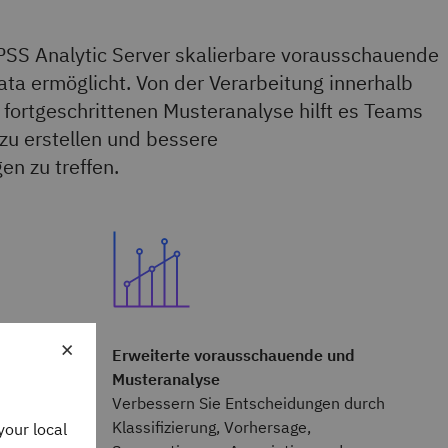
SPSS Analytic Server skalierbare vorausschauende
ata ermöglicht. Von der Verarbeitung innerhalb
r fortgeschrittenen Musteranalyse hilft es Teams
 zu erstellen und bessere
n zu treffen.
×
Erweiterte vorausschauende und
itstellung
Musteranalyse
nalyse in
Verbessern Sie Entscheidungen durch
und
Klassifizierung, Vorhersage,
your local
er SPSS