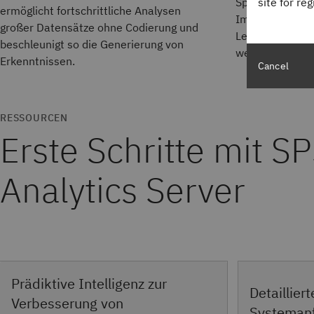
site for re
Spark durch. S
ermöglicht fortschrittliche Analysen
Impala und Big
großer Datensätze ohne Codierung und
Leistung, indem
beschleunigt so die Generierung von
werden, wo sie 
Erkenntnissen.
Cancel
RESSOURCEN
Erste Schritte mit S
Analytics Server
Prädiktive Intelligenz zur
Detailliert
Verbesserung von
Systeman