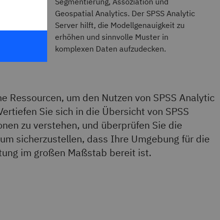
Segmentierung, Assoziation und
hrere
Geospatial Analytics. Der SPSS Analytic
rmöglicht
Server hilft, die Modellgenauigkeit zu
bereite
erhöhen und sinnvolle Muster in
rung.
komplexen Daten aufzudecken.
che Ressourcen, um den Nutzen von SPSS Analytic
ertiefen Sie sich in die Übersicht von SPSS
onen zu verstehen, und überprüfen Sie die
um sicherzustellen, dass Ihre Umgebung für die
stung im großen Maßstab bereit ist.