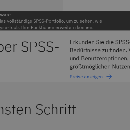
tware
as vollständige SPSS-Portfolio, um zu sehen, wie
lyse-Tools Ihre Funktionen erweitern können.
ber SPSS-
Erkunden Sie die SPSS-
Bedürfnisse zu finden.
und Benutzeroptionen, 
größtmöglichen Nutzen 
Preise anzeigen
sten Schritt