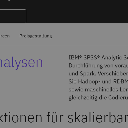
rcen
Preisgestaltung
nalysen
IBM® SPSS® Analytic Se
Durchführung von vora
und Spark. Verschieben
Sie Hadoop- und RDBMS
sowie maschinelles Le
gleichzeitig die Codier
tionen für skalierba