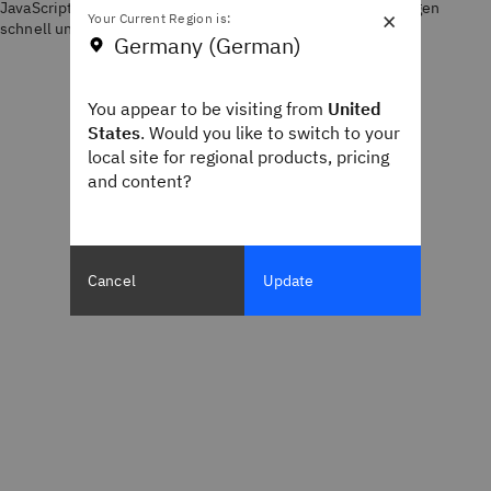
JavaScript-APIs ermöglichen es Entwicklern, Visualisierungen
×
Your Current Region is:
schnell und effizient in ihre Anwendungen einzubetten.
Germany (German)
You appear to be visiting from
United
States
. Would you like to switch to your
local site for regional products, pricing
and content?
Cancel
Update