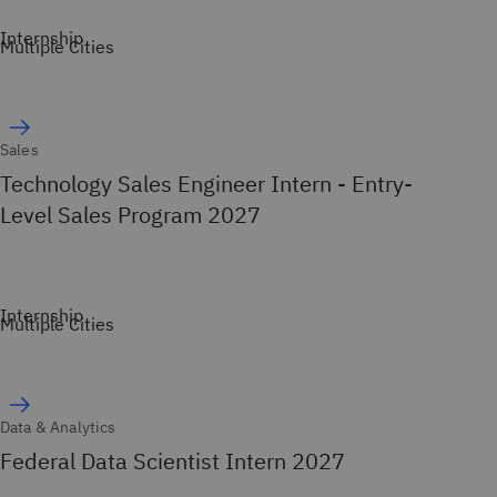
Internship
Multiple Cities
Sales
Technology Sales Engineer Intern - Entry-
Level Sales Program 2027
Internship
Multiple Cities
Data & Analytics
Federal Data Scientist Intern 2027