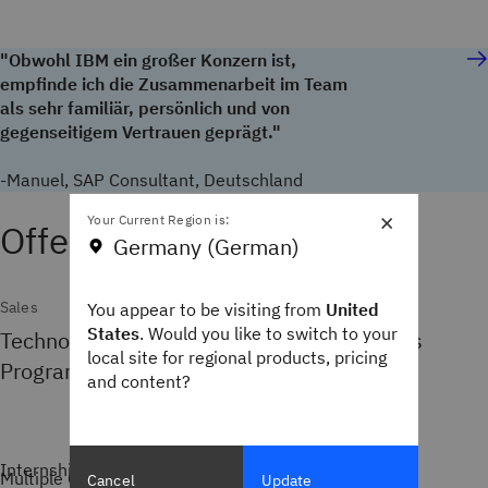
"Obwohl IBM ein großer Konzern ist,
empfinde ich die Zusammenarbeit im Team
als sehr familiär, persönlich und von
gegenseitigem Vertrauen geprägt."
-Manuel, SAP Consultant, Deutschland
×
Your Current Region is:
Germany (German)
Sales
You appear to be visiting from
United
States
. Would you like to switch to your
Technology Seller Intern - Entry Level Sales
local site for regional products, pricing
Program 2027
and content?
Internship
Multiple Cities
Cancel
Update