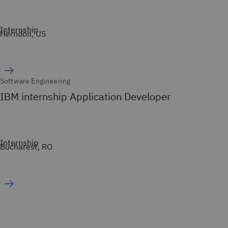
Internship
Herndon, US
Software Engineering
IBM internship Application Developer
Internship
Bucharest, RO