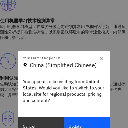
使用机器学习技术检测异常
应用机器学习模型，在威胁升级之前识别异常用户和网络行为。通过预
测性分析提升检测准确性，以识别互联环境中的异常流量模式、内部风
险和可疑活动。
×
Your Current Region is:
China (Simplified Chinese)
利用认知 AI 加速调查
You appear to be visiting from
United
借助认知分析技术，增强分析师的专业能力，并加快调查速度。通过挖
States
. Would you like to switch to your
掘大量安全数据中的高价值关联，减少人工操作，有效确定事件优先
local site for regional products, pricing
级，并帮助团队更快清理积压的警报事件。
and content?
Cancel
Update