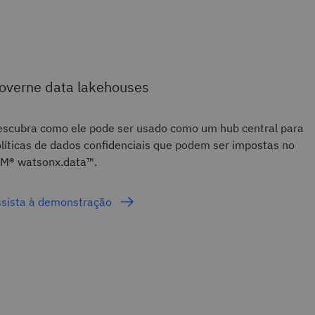
overne data lakehouses
scubra como ele pode ser usado como um hub central para
líticas de dados confidenciais que podem ser impostas no
BM® watsonx.data™.
ssista à demonstração