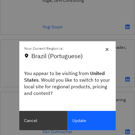
lugar, IBM Consulting
Yogi Goyal
×
Global Finance Operations Offering Leader,
Your Current Region is:
IBM Consulting
Brazil (Portuguese)
You appear to be visiting from
United
Khalid Siddiqui
States
. Would you like to switch to your
local site for regional products, pricing
and content?
Global HR & Employee Operations Offering
Leader, IBM Consulting
Cancel
Update
Dan Gutmacher