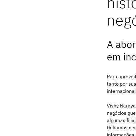
A abor
em inc
Para aprovei
tanto por su
internaciona
Vishy Naraya
negócios que
algumas filia
tínhamos nen
informações 