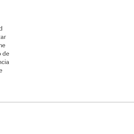
d
tar
ne
o de
ncia
e