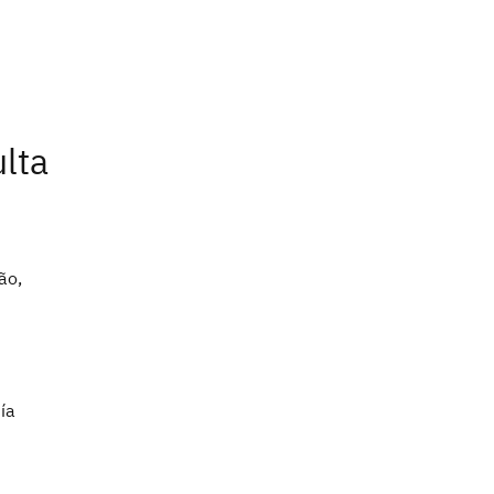
lta
ão,
ía