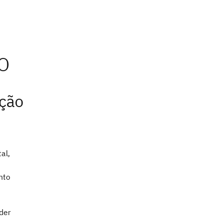
ição
al,
nto
der