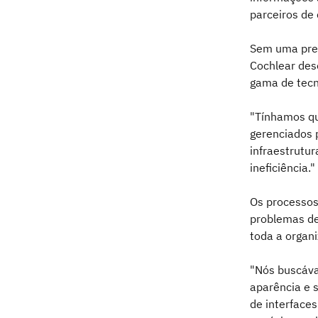
parceiros de 
Sem uma pres
Cochlear des
gama de tecn
"Tínhamos qu
gerenciados p
infraestrutu
ineficiência."
Os processos
problemas de
toda a organi
"Nós buscáva
aparência e 
de interface