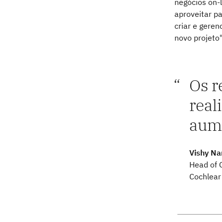
negócios on-
aproveitar p
criar e gere
novo projeto"
Os r
real
aume
Vishy Na
Head of 
Cochlear