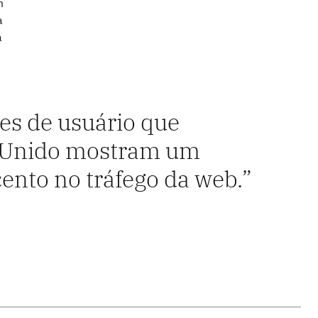
m
a
a
tes de usuário que
no Unido mostram um
cento no tráfego da web.