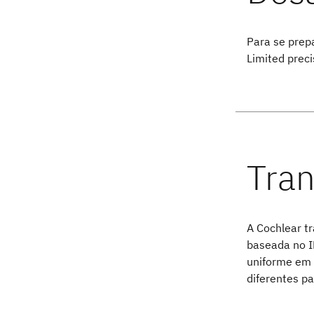
Para se prepa
Limited preci
A Cochlear t
baseada no I
uniforme em 
diferentes pa