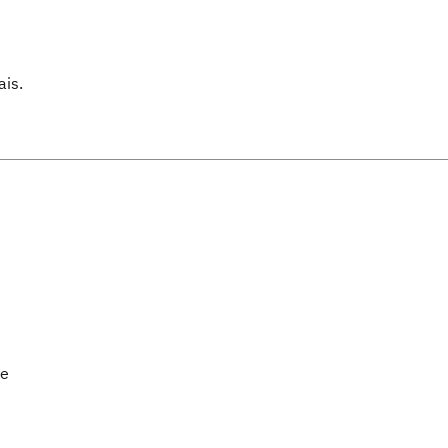
ais.
de