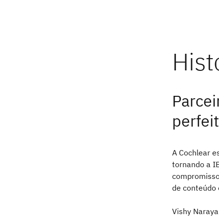
Parcei
perfei
A Cochlear e
tornando a I
compromisso
de conteúdo
Vishy Naraya