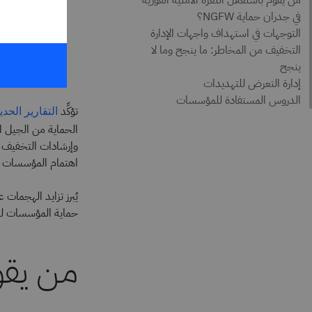
المؤلفون
n Reed
 Writer
تؤكِّد
التقارير الحدي
الحماية من الجيل التالي لشركة  Networks
وإرشادات التخفيف ن
اهتمام المؤسسات ع
يُبرز تزايد الهجمات
حماية المؤسسات لل
من يقوم