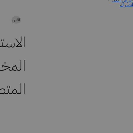
اشترك
الأمن
الاستغ
المخا
المتص