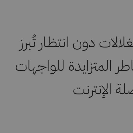
لالات دون انتظار تُبرز
طر المتزايدة للواجهات
لة الإنترنت