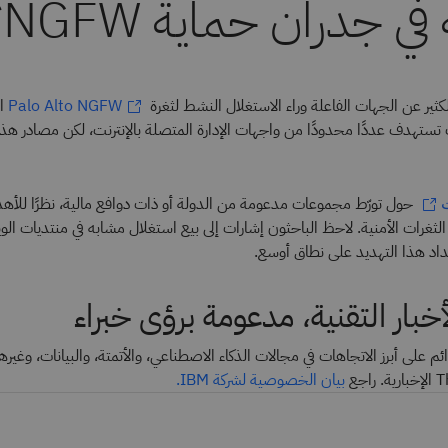
في جدران حماية NGFW؟
الكثير عن الجهات الفاعلة وراء الاستغلال النشط لثغرة
ال
Palo Alto NGFW
 هجمات تستهدف عددًا محدودًا من واجهات الإدارة المتصلة بالإنترنت، لكن مصادر هذ
حول تورّط مجموعات مدعومة من الدولة أو ذات دوافع مالية، نظرًا للأهد
الثغرات الأمنية. لاحظ الباحثون إشارات إلى بيع استغلال مشابه في منتديات الو
متداد هذا التهديد على نطاق أوسع.
خبار التقنية، مدعومة برؤى خبراء
ئم على أبرز الاتجاهات في مجالات الذكاء الاصطناعي، والأتمتة، والبيانات، وغيرها
بيان الخصوصية لشركة IBM.