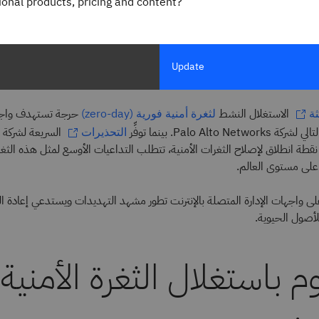
gional products, pricing and content?
Jonatha
Freelance Technology
Update
الاستغلال النشط
حرجة تستهدف واجها
ثة
لثغرة أمنية فورية (zero-day)
Palo Alto. بينما توفِّر
التحذيرات
قطة انطلاق لإصلاح الثغرات الأمنية، تتطلب التداعيات الأوسع لمثل هذه الثغر
لى مستوى العالم.
 على واجهات الإدارة المتصلة بالإنترنت تطور مشهد التهديدات ويستدعي إعادة ال
أصول الحيوية.
 باستغلال الثغرة الأمنية