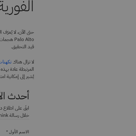
الفورية 
حتى الآن، لا يُعرَف 
Palo Alto
قيد التحقيق.
لا تزال هناك
تكهنات
المرتبطة عادة بهذه 
يُشير إلى إمكانية ا
أحدث الأ
ابقَ على اطلاع دا
خلال رسالة Think الإخبارية. راجع
الاسم الأول *