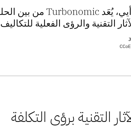
في رأيي، يُعَد onomic
آثار التقنية والرؤى الفعلية للتكاليف،
J