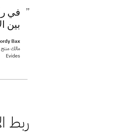
بين ال
ordy Bax
مالك منتج CCoE
Evides