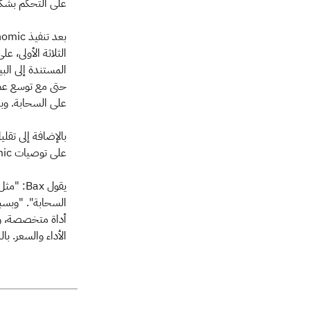
على التحكم بشكل
المستندة إلى البي
على السحابة. وب
على توصيات Turbonomic، ما ساعد الشركة على تقليل بصمتها الكربونية.
يقول ax
السحابة". "وبسب
أداة متخصصة، وعن
الأداء والسعر. بالنسب