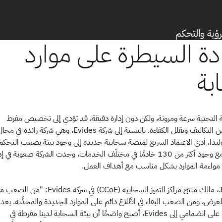
ابة التحتية سرعة ومرونة، ولكن دون إدارة دقيقة، قد تؤدي إلى تخصيص مفرط
للموارد، ما يزيد من التكاليف ويقلل الكفاءة. بالنسبة إلى شركة Evides، وهي شركة رائدة في مج
هولندا، أدى الاعتماد السريع لمنصة سحابية جديدة إلى وجود بيئة يصعب التحكم 
تقنيًا واقتصاديًا. مع وجود أكثر من 130 خادمًا في مختلَف الخدمات، وجدت الشركة صعوبة في 
مواءمة الموارد بشكل مناسب مع أهداف العمل.
يقول Jordy Bax، مالك منتج مراكز التميز السحابية (CCoE) في شركة ides
للغرض، ومن الصعب البقاء في اطِّلاع دائم على الموارد الجديدة والمحدَّثة. بعد 
بضعة أشهر فقط على انضمامي إلى Evides، أصبح واضحًا أن بيئة السحابة لدينا مفرطة في