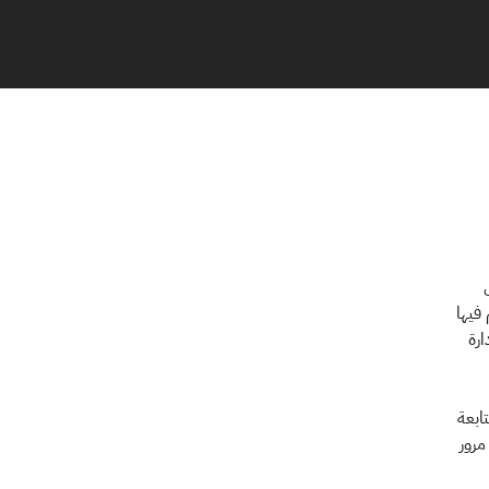
ال
فيها
إدارة
Ev: "من الصعب متابعة
مرور