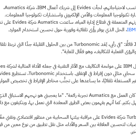
بحثًا عن الحل الأنسب لاحتياجاتهم، لجأت Evides إلى شريك أعمال IBM، شركة Aumatics،
ة تكنولوجيا المعلومات والأمن الإلكتروني واستشارات تكنولوجيا المعلومات.
تعمقة في قطاع إدارة المياه، ساعدت Aumatics شركة Evides على تنفيذ
، الحل الذي يوفر رؤًى تلقائية وفورية حول تحسين استخدام الموارد.
IBM
يعلق Jordy Bax قائلًا: "في رأيي، يُعَد Turbonomic من بين الحلول القليلة جدًا التي تربط تلقا
 والرؤى الفعلية للتكاليف، وهو فعَّال للغاية".
ساهمت قدرة حل IBM على مواءمة التكالي
للحفاظ على أداء سحابي مثالي دون إفراط في الإنفاق. باستخدام omic
ير المستغلة تلقائيًا، ما يساعدها على تجنُّب مخاطر الإفراط في تخصيص الموارد
يقول Bax: "لقد كان العمل مع Aumatics تجربة رائعة". "ما يعجبني هو نهجهم الاستباقي الذ
 بكثير. كما أنهم يفهمون بعض الطرق المعقدة التي نعمل بها، ويتكيفون مع ذ
يساعد Turbonomic شركة Evides على مراقبة بيئتها السحابية من منظور اقتصادي وتقني معً
توصيات لتحسين العلاقة بين السعر والأداء، مثل نقل تطبيق من نوع معين من ق
خر.