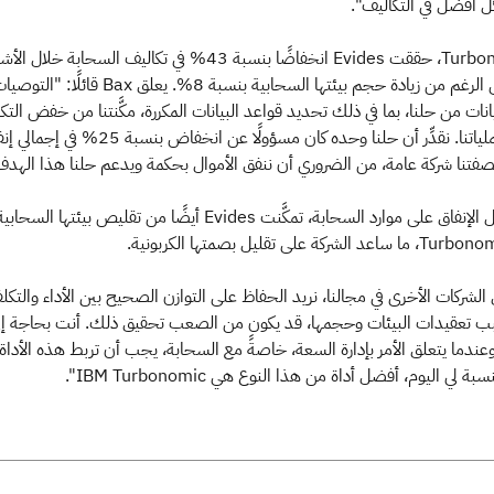
 أفضل في التكاليف".
بعد تنفيذ Turbonomic، حققت Evides انخفاضًا بنسبة 43% في تكاليف السحابة خلال ال
الثلاثة الأولى، على الرغم من زيادة حجم بيئتها السحابية بنسبة 8%. يعلق Bax قائلًا: "ال
انات من حلنا، بما في ذلك تحديد قواعد البيانات المكررة، مكَّنتنا من خفض التك
حتى مع توسع عملياتنا. نقدِّر أن حلنا وحده كان مسؤولًا عن انخفاض بنسبة 25%
صفتنا شركة عامة، من الضروري أن ننفق الأموال بحكمة ويدعم حلنا هذا الهدف
بالإضافة إلى تقليل الإنفاق على موارد السحابة، تمكَّنت Evides أيضًا من تقليص بيئتها ال
B: "مثل الشركات الأخرى في مجالنا، نريد الحفاظ على التوازن الصحيح بين الأداء والتكل
ب تعقيدات البيئات وحجمها، قد يكون من الصعب تحقيق ذلك. أنت بحاجة إل
دما يتعلق الأمر بإدارة السعة، خاصةً مع السحابة، يجب أن تربط هذه الأداة 
ة لي اليوم، أفضل أداة من هذا النوع هي IBM Turbonomic".