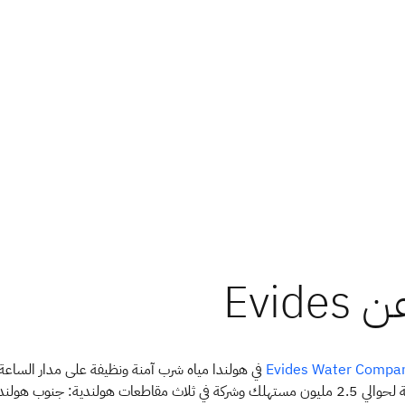
في هولندا مياه شرب آمنة ونظيفة على مدار الساعة
Evides Water Compa
وطوال أيام السنة لحوالي 2.5 مليون مستهلك وشركة في ثلاث مقاطعات هولندية: جنوب هولند