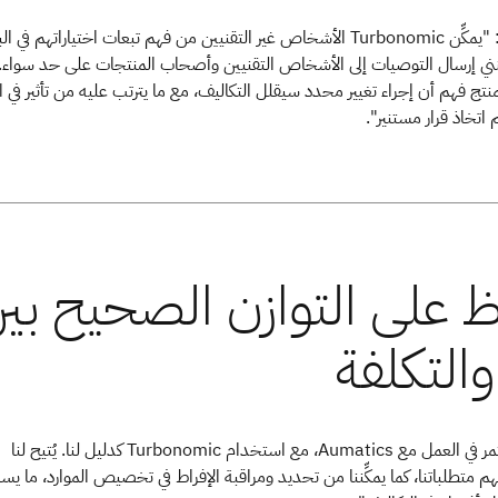
يوضِّح Bax قائلًا: "يمكِّن Turbonomic الأشخاص غير التقنيين من فهم تبعات اختياراتهم في ا
نني إرسال التوصيات إلى الأشخاص التقنيين وأصحاب المنتجات على حد سواء.
تج فهم أن إجراء تغيير محدد سيقلل التكاليف، مع ما يترتب عليه من تأثير في ال
اتخاذ قرار مستنير".
يقول Bax: "نستمر في العمل مع Aumatics، مع استخدام Turbonomic كدليل لنا. يُتيح لنا
Turbono فهم متطلباتنا، كما يمكِّننا من تحديد ومراقبة الإفراط في تخصيص الموارد، ما يس