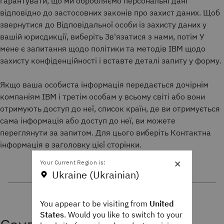
гарантувати, що ми обробляємо персональні дані
відповідно до застосовних законів про захист даних. Щоб
звернутися до Відповідальної особи із захисту даних у
вашій юрисдикції, виберіть Зв'язатися з нами, потім У
мене є запитання щодо політики та методів IBM щодо
захисту конфіденційності і вставте деталі запиту у форму.
Якщо ваша особиста інформація передається дочірнім
компаніям IBM і третім особам у всьому світі або вони
отримують доступ до неї, список країн, де ви отримується
сама інформація або доступ до неї, ви можете
переглянути за запитом. Для цього виберіть Контактна
інформація в заголовку цієї сторінки.
×
Your Current Region is:
Ukraine (Ukrainian)
You appear to be visiting from
United
States
. Would you like to switch to your