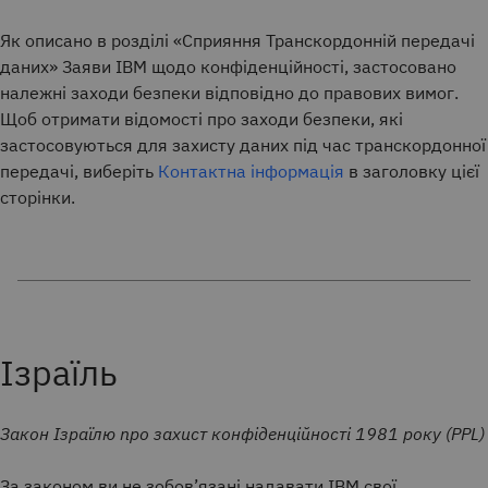
Як описано в розділі «Сприяння Транскордонній передачі
даних» Заяви IBM щодо конфіденційності, застосовано
належні заходи безпеки відповідно до правових вимог.
Щоб отримати відомості про заходи безпеки, які
застосовуються для захисту даних під час транскордонної
передачі, виберіть
Контактна інформація
в заголовку цієї
сторінки.
Ізраїль
Закон Ізраїлю про захист конфіденційності 1981 року (PPL)
За законом ви не зобов’язані надавати IBM свої