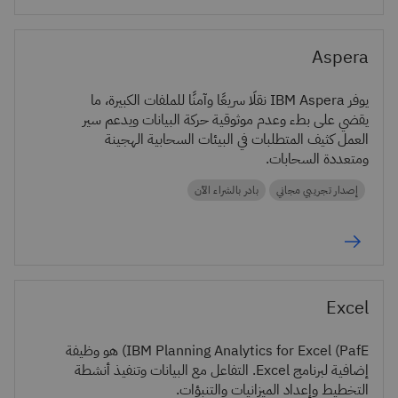
Aspera
يوفر IBM Aspera نقلًا سريعًا وآمنًا للملفات الكبيرة، ما
يقضي على بطء وعدم موثوقية حركة البيانات ويدعم سير
العمل كثيف المتطلبات في البيئات السحابية الهجينة
ومتعددة السحابات.
إصدار تجريبي مجاني
بادر بالشراء الآن
Excel
IBM Planning Analytics for Excel (PafE) هو وظيفة
إضافية لبرنامج Excel. التفاعل مع البيانات وتنفيذ أنشطة
التخطيط وإعداد الميزانيات والتنبؤات.