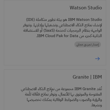
Watson Studio
IBM Watson Studio هو بيئة تطوير متكاملة (IDE)
لإنشاء نماذج الذكاء الاصطناعي وتشغيلها وإدارتها. وتتوفر
الواجهة بنظام البرمجيات كخدمة (SaaS) أو للاستضافة
الذاتية كجزء من IBM Cloud Pak for Data.
إصدار تجريبي مجاني
Granite | IBM
تُعَد IBM Granite مجموعة من نماذج الذكاء الاصطناعي
المفتوحة والموثوق بها للأعمال، وتوفِّر نماذج فعَّالة للّغة
والرؤية والصوت والضوابط الوقائية يمكنك تخصيصها
ونشرها.