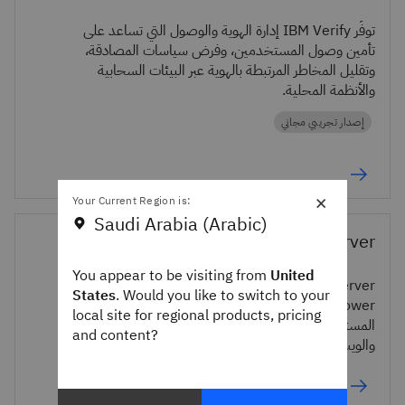
توفِّر IBM Verify إدارة الهوية والوصول التي تساعد على
تأمين وصول المستخدمين، وفرض سياسات المصادقة،
وتقليل المخاطر المرتبطة بالهوية عبر البيئات السحابية
والأنظمة المحلية.
إصدار تجريبي مجاني
×
Your Current Region is:
Saudi Arabia (Arabic)
Power Virtual Server
You appear to be visiting from
United
IBM Power Virtual Server هو مجموعة من خوادم
States
. Would you like to switch to your
IBM Power الافتراضية القابلة للتهيئة ومتعددة
local site for regional products, pricing
المستأجرين، مع إمكانية الوصول إلى خدمات IBM Cloud
and content?
والويب وعمليات DevOps ونظام IBM Db2.