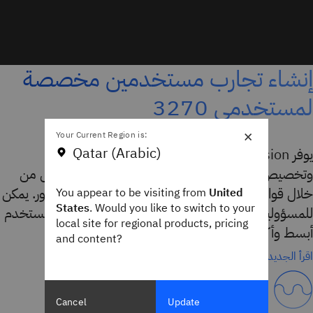
إنشاء تجارب مستخدمين مخصصة
لمستخدمي 3270
×
Your Current Region is:
Qatar (Arabic)
يوفر IBM CL/SuperSession أدوات مرنة لتجميع
وتخصيص تطبيقات
، والتحكم في الوصول من
IBM VTAM
خلال قوائم مخصصة، والتبديل بين الجلسات على الفور. يمكن
You appear to be visiting from
United
States
. Would you like to switch to your
للمسؤولين إدارة التطبيقات بكفاءة، ما يجعل تجربة المستخدم
local site for regional products, pricing
أبسط وأكثر إنتاجية.
and content?
اقرأ الجديد في 3.1
Cancel
Update