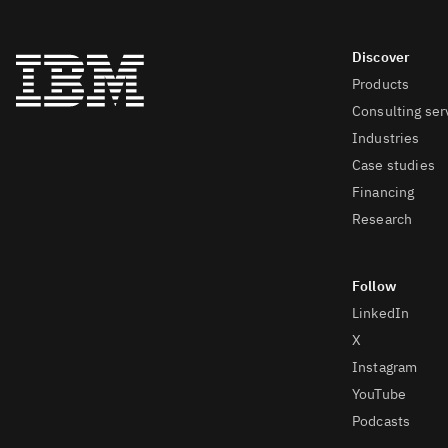
Products
Consulting ser
Industries
Case studies
Financing
Research
LinkedIn
X
Instagram
YouTube
Podcasts