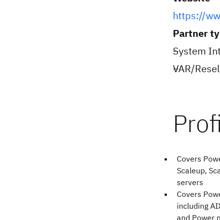
https://ww
Partner t
System Int
VAR/Resell
Covers Powe
Scaleup, Sc
servers
Covers Pow
including AI
and Power 