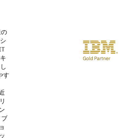
様の
ーシ
T
セキ
力し
やす
ョ
近
リ
ン
イブ
ョ
ッ