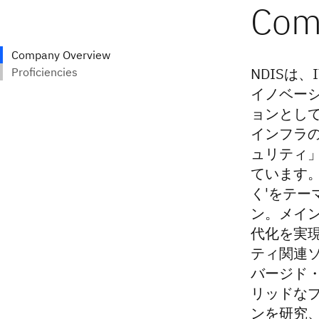
NDISは
イノベーシ
ョンとし
インフラの
ュリティ
ています。
く'をテ
ン。メイ
代化を実現
ティ関連
バージド・
リッドな
ンを研究