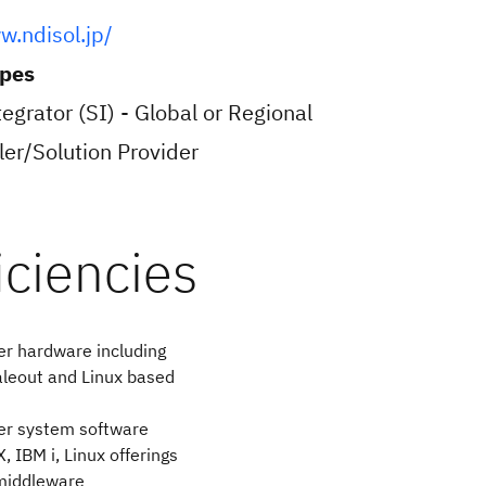
w.ndisol.jp/
ypes
egrator (SI) - Global or Regional
er/Solution Provider
r hardware including
aleout and Linux based
er system software
X, IBM i, Linux offerings
middleware