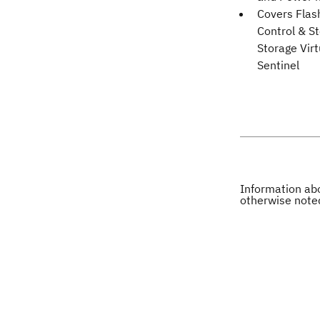
Covers Flas
Control & St
Storage Virt
Sentinel
Information abo
otherwise note