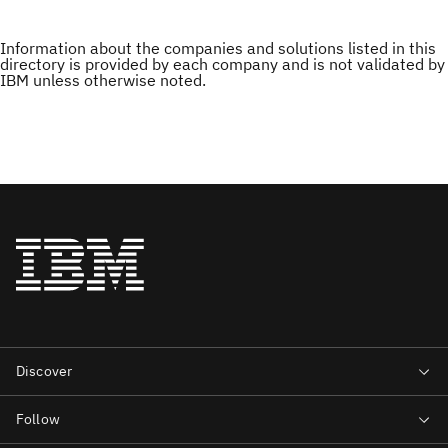
Information about the companies and solutions listed in this
directory is provided by each company and is not validated by
IBM unless otherwise noted.