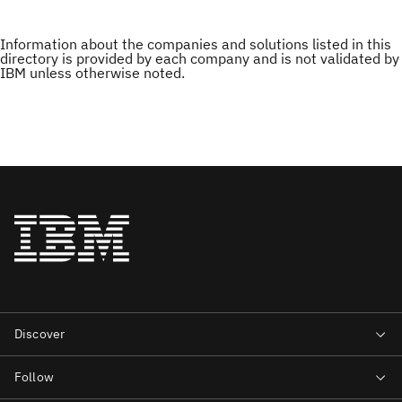
Information about the companies and solutions listed in this
directory is provided by each company and is not validated by
IBM unless otherwise noted.