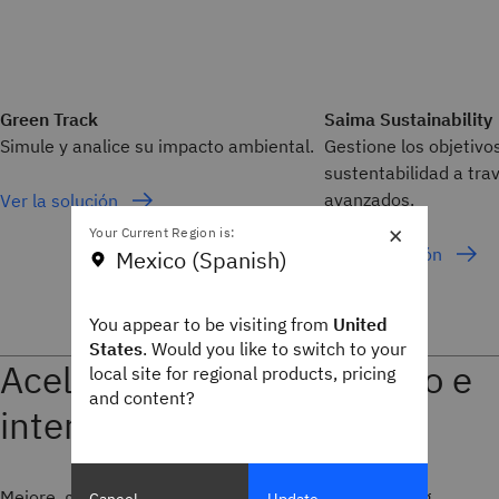
Green Track
Saima Sustainability
Simule y analice su impacto ambiental.
Gestione los objetivo
sustentabilidad a tra
avanzados.
Ver la solución
×
Your Current Region is:
Ver la solución
Mexico (Spanish)
You appear to be visiting from
United
States
. Would you like to switch to your
Aceleradores de desarrollo e
local site for regional products, pricing
and content?
interfaz de usuario (IU)
Mejore, gestione, migre y desarrolle con IBM Planning
Cancel
Update