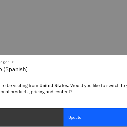
egion is:
o (Spanish)
 to be visiting from
United States
. Would you like to switch to 
gional products, pricing and content?
Update