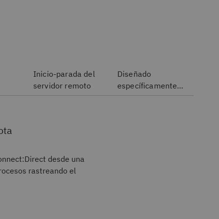
Inicio-parada del
Diseñado
servidor remoto
específicamente
para Connect:
Direct
ota
onnect:Direct desde una
procesos rastreando el