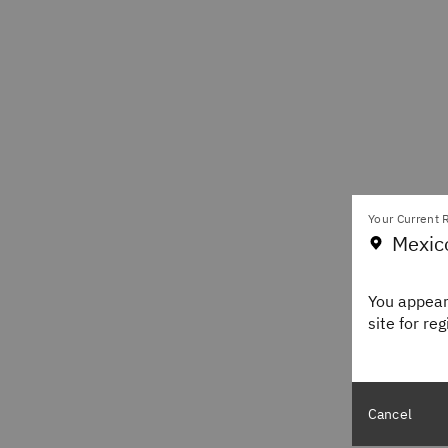
Your Current R
Mexic
You appear
site for re
Cancel