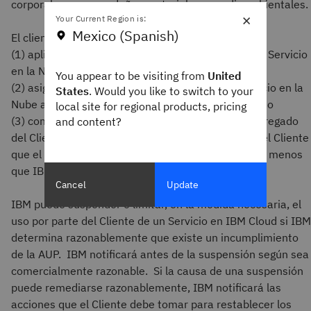
corporales graves o daños materiales o medioambientales.
×
Your Current Region is:
Mexico (Spanish)
El cliente no puede:
(1) aplicar ingeniería inversa a ninguna parte de un Servicio
en la Nube;
You appear to be visiting from
United
(2) asignar o revender el acceso directo a un Servicio en la
States
. Would you like to switch to your
Nube a un tercero fuera de la Empresa del Cliente; o
local site for regional products, pricing
(3) combinar un Servicio en la Nube con el valor agregado
and content?
del Cliente para crear una solución con la marca del Cliente
que el Cliente comercialice a sus clientes finales, a menos
que IBM acuerde lo contrario por escrito.
Cancel
Update
IBM puede suspender o limitar, en la medida necesaria, el
uso por parte del Cliente de un Servicio en IBM Cloud si IBM
determina razonablemente que existe un incumplimiento
de la AUP. IBM notificará antes de la suspensión según sea
comercialmente razonable. Si la causa de una suspensión
puede remediarse razonablemente, IBM notificará las
acciones que el Cliente debe tomar para restablecer los