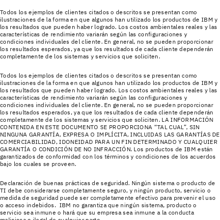
Todos los ejemplos de clientes citados o descritos se presentan como
ilustraciones de la forma en que algunos han utilizado los productos de IBM y
los resultados que pueden haber logrado. Los costos ambientales reales y las
características de rendimiento variarán según las configuraciones y
condiciones individuales del cliente. En general, no se pueden proporcionar
los resultados esperados, ya que los resultados de cada cliente dependerán
completamente de los sistemas y servicios que soliciten.
Todos los ejemplos de clientes citados o descritos se presentan como
ilustraciones de la forma en que algunos han utilizado los productos de IBM y
los resultados que pueden haber logrado. Los costos ambientales reales y las
características de rendimiento variarán según las configuraciones y
condiciones individuales del cliente. En general, no se pueden proporcionar
los resultados esperados, ya que los resultados de cada cliente dependerán
completamente de los sistemas y servicios que soliciten. LA INFORMACIÓN
CONTENIDA EN ESTE DOCUMENTO SE PROPORCIONA “TAL CUAL”, SIN
NINGUNA GARANTÍA, EXPRESA O IMPLÍCITA, INCLUIDAS LAS GARANTÍAS DE
COMERCIABILIDAD, IDONEIDAD PARA UN FIN DETERMINADO Y CUALQUIER
GARANTÍA O CONDICIÓN DE NO INFRACCIÓN. Los productos de IBM están
garantizados de conformidad con los términos y condiciones de los acuerdos
bajo los cuales se proveen.
Declaración de buenas prácticas de seguridad. Ningún sistema o producto de
TI debe considerarse completamente seguro, y ningún producto, servicio o
medida de seguridad puede ser completamente efectivo para prevenir el uso
o acceso indebidos. IBM no garantiza que ningún sistema, producto o
servicio sea inmune o hará que su empresa sea inmune a la conducta
maliciosa o ilegal de cualquier parte.