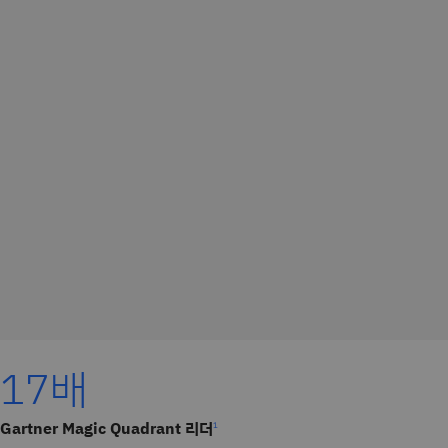
17배
Gartner Magic Quadrant 리더
1