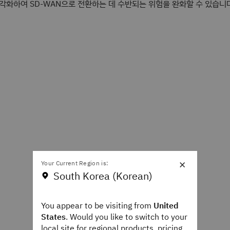
각화하여 SD-WAN으로 전환하는 데 수반되는 위험을 완화할 수 있습니다
×
Your Current Region is:
South Korea (Korean)
You appear to be visiting from
United
States
. Would you like to switch to your
local site for regional products, pricing