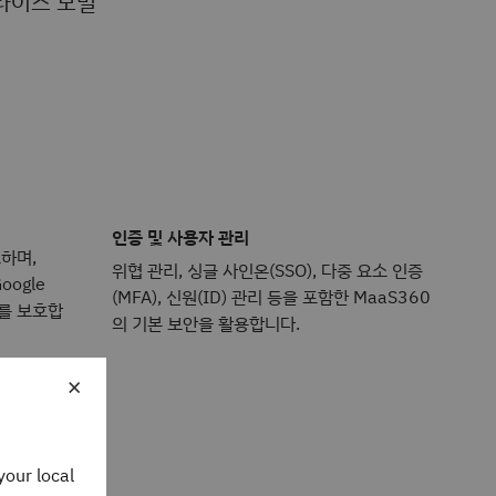
라이즈 모빌
인증 및 사용자 관리
하며,
위협 관리, 싱글 사인온(SSO), 다중 요소 인증
Google
(MFA), 신원(ID) 관리 등을 포함한 MaaS360
제를 보호합
의 기본 보안을 활용합니다.
×
your local
구성 및 업