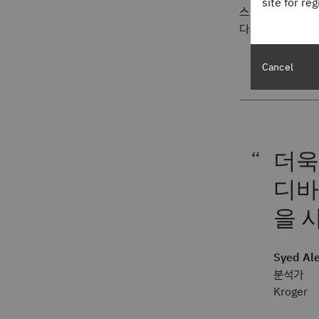
site for re
스 또는 수동 입
다.
Cancel
더욱
디바
을 
Syed Al
분석가
Kroger