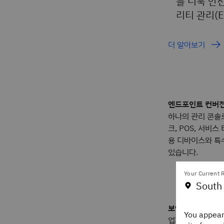
를 더욱 안
리티 관리(
더 알아보기
엔드포인트 컨버
하나의 관리 콘솔
크, POS, 서비스
용 디바이스와 특
있습니다.
Your Current R
South
보안 정책
You appear
업계 표준에 따라 