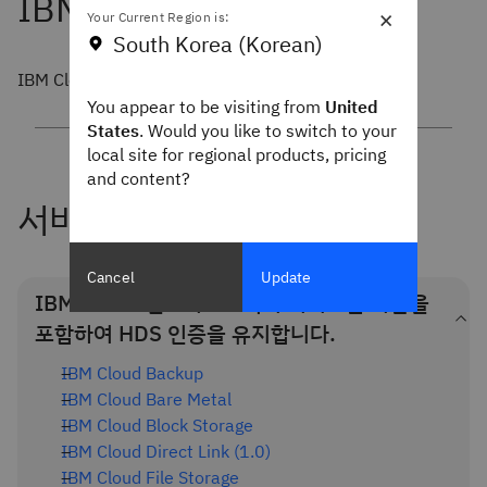
×
Your Current Region is:
South Korea (Korean)
IBM Cloud 데이터 센터는 HDS 인증을 받았습니다.
You appear to be visiting from
United
States
. Would you like to switch to your
local site for regional products, pricing
and content?
서비스
Cancel
Update
IBM Cloud 인프라스트럭처 서비스는 다음을
포함하여 HDS 인증을 유지합니다.
IBM Cloud Backup
IBM Cloud Bare Metal
IBM Cloud Block Storage
IBM Cloud Direct Link (1.0)
IBM Cloud File Storage