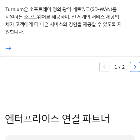
고급 서비스 통합
NodePort 또는 ClusterIP를 통해 BIG-IP 디바이스에서
리와 J-Web Interface를 통한 로컬 관리
Juniper cSRX 21.1R3.11.
Turnium은 소프트웨어 정의 광역 네트워크(SD-WAN)를
고속 패킷 처리
Kubernetes 클러스터로 트래픽 전달
Juniper Networks Sky Advanced Threat
CP4NA 2.2.5
지원하는 소프트웨어를 제공하며, 전 세계의 서비스 제공업
배포 간소화
F5 AS3 확장 선언 지원
Prevention(Sky ATP) 통합
LMCTL 3.2.3.dev0
체가 고객에게 더 나은 서비스와 경험을 제공할 수 있도록 지
OpenShift v4.8
원합니다.
배포 범위:
배포 범위:
배포 범위
Big IP 버전 17.0.0-0.0.22
Juniper-vSRX-3.19
자격 증명:
Juniper jcnr-vrouter 21.4-181
CP4NA 2.2.5
ALM 2.2 /TNC 1.2
CP4NA 2.2.5
OpenShift 4.8
LMCTL 2.6.3
IBM CP4NA Lab 검증
OpenShift v4.8
OpenStack 4.0.0 /Nova 13.1.4
자격 증명:
자격 증명:
추가 리소스:
자격 증명:
IBM CP4NA Lab 검증
엔터프라이즈 연결 파트너
IBM Cloud Pak for Network Automation Lab 검증
(ibm.com 외부 링크)
Juniper Networks 문서
IBM CP4NA Lab 검증
추가 리소스: