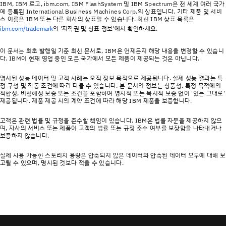
IBM, IBM 로고, ibm.com, IBM FlashSystem 및 IBM Spectrum은 전 세계 여러 국가
에 등록된 International Business Machines Corp.의 상표입니다. 기타 제품 및 서비
스 이름은 IBM 또는 다른 회사의 상표일 수 있습니다. 최신 IBM 상표 목록은
의 '저작권 및 상표 정보'에서 확인하세요.
ibm.com/trademark
이 문서는 최초 발행일 기준 최신 문서로, IBM은 언제든지 해당 내용을 변경할 수 있습니
다. IBM이 현재 영업 중인 모든 국가에서 모든 제품이 제공되는 것은 아닙니다.
명시된 성능 데이터 및 고객 사례는 오직 정보 목적으로 제공됩니다. 실제 성능 결과는 특
정 구성 및 작동 조건에 따라 다를 수 있습니다. 본 문서의 정보는 상품성, 특정 목적에의
적합성, 비침해성 보증 또는 조건을 포함하여 명시적 또는 묵시적 보증 없이 '있는 그대로'
제공됩니다. 제품 제공 시의 계약 조건에 따라 해당 IBM 제품을 보증합니다.
고객은 관련 법률 및 규정을 준수할 책임이 있습니다. IBM은 법률 자문을 제공하지 않으
며, 자사의 서비스 또는 제품이 고객의 법률 또는 규정 준수 여부를 보장함을 나타내거나
보증하지 않습니다.
실제 사용 가능한 스토리지 용량은 압축되지 않은 데이터와 압축된 데이터 모두에 대해 보
고될 수 있으며, 명시된 것보다 적을 수 있습니다.