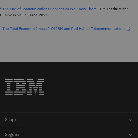
1
The End of Communications Services as We Know Them
, IBM Institute for
Business Value, June 2021
2
The Total Economic Impact™ Of IBM and Red Hat for Telecommunications