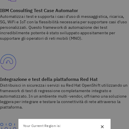
IBM Consulting Test Case Automator
Automatizza i test e supporta i casi d'uso di messaggistica, ricarica,
5G, WiFi e IoT con la flessibilità necessaria per supportare casi d'uso
personalizzati. Questo framework di automazione dei test
incredibilmente potente è stato sviluppato appositamente per
supportare gli operatori di reti mobili (MNO).
Integrazione e test della piattaforma Red Hat
Distribuisci in sicurezza i servizi su Red Hat OpenShift utilizzando un
framework di test di regressione completamente integrato e
automatizzato. In un ambiente multi-vendor, offriamo una soluzione
leggera per integrare e testare la connettività di rete attraverso la
piattaforma.
×
Your Current Region is: