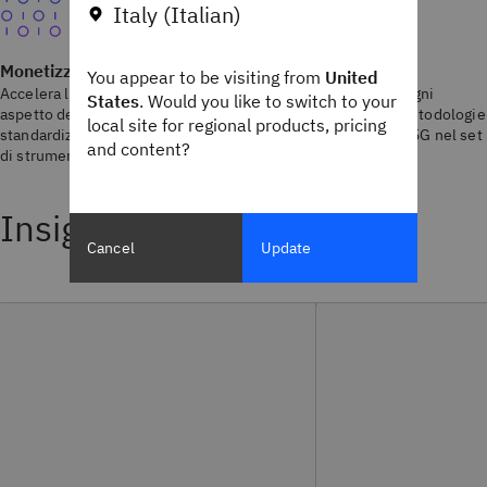
Italy (Italian)
Monetizzazione del 5G e reti future per tutti i settori
You appear to be visiting from
United
Accelera l'operatività dell'infrastruttura 5G e automatizza ogni
States
. Would you like to switch to your
aspetto della rete 5G. Gli esperti Sentaca implementano metodologie
local site for regional products, pricing
standardizzate per implementare e integrare i componenti 5G nel set
and content?
di strumenti per la gestione del ciclo di vita.
Insight
Cancel
Update