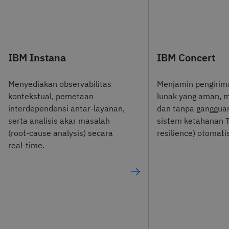
IBM Instana
IBM Concert
Menyediakan observabilitas
Menjamin pengirim
kontekstual, pemetaan
lunak yang aman, mi
interdependensi antar-layanan,
dan tanpa gangguan
serta analisis akar masalah
sistem ketahanan T
(root-cause analysis) secara
resilience) otomati
real-time.