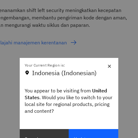
nanamkan shift left security meningkatkan kecepatan
engembangan, membantu pengiriman kode dengan aman,
n mengurangi waktu siklus dan paparan.
elajahi manajemen kerentanan
×
Your Current Region is:
Indonesia (Indonesian)
You appear to be visiting from
United
States
. Would you like to switch to your
local site for regional products, pricing
and content?