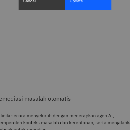
Cancel
Update
emediasi masalah otomatis
lidiki secara menyeluruh dengan menerapkan agen AI,
mperoleh konteks masalah dan kerentanan, serta menjalank
nbook untuk remediasi.