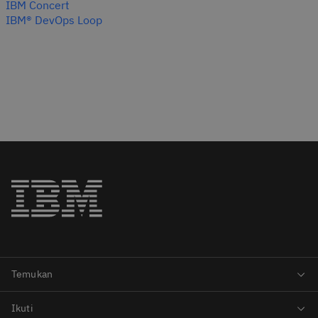
IBM Concert
IBM® DevOps Loop