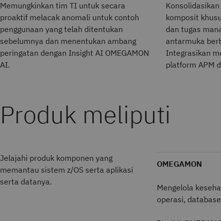
Memungkinkan tim TI untuk secara
Konsolidasikan
proaktif melacak anomali untuk contoh
komposit khus
penggunaan yang telah ditentukan
dan tugas man
sebelumnya dan menentukan ambang
antarmuka berb
peringatan dengan Insight AI OMEGAMON
Integrasikan 
AI.
platform APM d
Produk meliputi
Jelajahi produk komponen yang
OMEGAMON
memantau sistem z/OS serta aplikasi
serta datanya.
Mengelola kesehat
operasi, database,