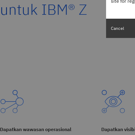
site for re
untuk IBM® Z
Cancel
Dapatkan wawasan operasional
Dapatkan visib