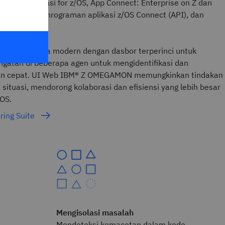
 Bus Integrasi for z/OS, App Connect: Enterprise on Z dan
ntarmuka pemrograman aplikasi z/OS Connect (API), dan
basis Grafana modern dengan dasbor terperinci untuk
eringatan di beberapa agen untuk mengidentifikasi dan
an cepat. UI Web IBM® Z OMEGAMON memungkinkan tindakan
 situasi, mendorong kolaborasi dan efisiensi yang lebih besar
OS.
ring Suite
Mengisolasi masalah
Mendeteksi kemacetan dalam kode,