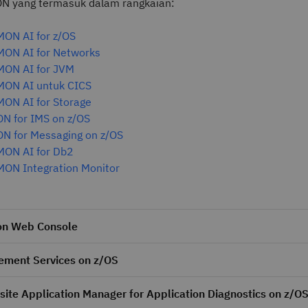
 yang termasuk dalam rangkaian:
ON AI for z/OS
ON AI for Networks
ON AI for JVM
ON AI untuk CICS
ON AI for Storage
 for IMS on z/OS
 for Messaging on z/OS
ON AI for Db2
ON Integration Monitor
on Web Console
ement Services on z/OS
ite Application Manager for Application Diagnostics on z/O