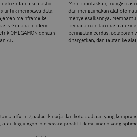
 metrik utama ke dasbor
Memprioritaskan, mengisolasi
us untuk membawa data
dan menggunakan alat otomati
ajemen mainframe ke
menyelesaikannya. Membantu
asis Grafana modern.
pemadaman dan masalah kiner
metrik OMEGAMON dengan
peringatan cerdas, pelaporan 
an AI.
ditargetkan, dan tautan ke alat
an platform Z, solusi kinerja dan ketersediaan yang kompreh
 atau lingkungan lain secara proaktif demi kinerja yang optima