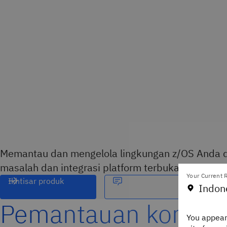
Memantau dan mengelola lingkungan z/OS Anda
masalah dan integrasi platform terbuka
Your Current R
Ikhtisar produk
Indon
Pemantauan kompre
You appear