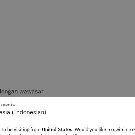
 dengan wawasan
egion is:
esia (Indonesian)
hensif
IBM Z® Monitoring Suite men
 to be visiting from
United States
. Would you like to switch to 
hampir real-time untuk z/OS