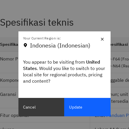
Spesifikasi teknis
×
Your Current Region is:
Indonesia (Indonesian)
Spesifikasi
Detail spesifikasi
Nomor Produk
8960-F64 (Fro
You appear to be visiting from
United
8960-N64 (Rea
States
. Would you like to switch to your
local site for regional products, pricing
Komponen hot-swap
SFP pluggable de
and content?
Garansi
Satu tahun; unit
garansi tersedia
Cancel
Update
Fitur opsional
Lihat
Panduan P