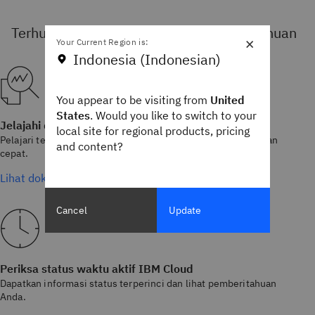
Terhubung, belajar, dan berbagi pengetahuan
×
Your Current Region is:
Indonesia (Indonesian)
You appear to be visiting from
United
States
. Would you like to switch to your
Jelajahi dokumentasi IBM Cloud
local site for regional products, pricing
Pelajari tentang konsol IBM Cloud dan mulai produktif dengan
and content?
cepat.
Lihat dokumen
Cancel
Update
Periksa status waktu aktif IBM Cloud
Dapatkan informasi status terperinci dan lihat pemberitahuan
Anda.