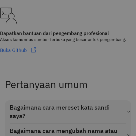
Dapatkan bantuan dari pengembang profesional
Akses komunitas sumber terbuka yang besar untuk pengembang.
Buka Github
Pertanyaan umum
Bagaimana cara mereset kata sandi
saya?
Untuk mengatur ulang kata sandi akun Anda, buka
ikon
Bagaimana cara mengubah nama atau
Avatar > Profil dan pengaturan
. Lalu klik
Ubah atau atur