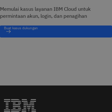
Memulai kasus layanan IBM Cloud untuk
Jika Anda yakin bahwa akun Anda dinonaktifkan karena
permintaan akun, login, dan penagihan
kesalahan, hubungi tim dukungan kami.
Buat kasus dukungan