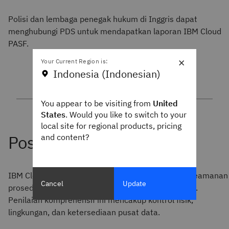
Polisi dan lembaga penegak hukum di Inggris dapat
menghubungi PDS untuk mendapatkan laporan IBM Cloud
PASF.
×
Your Current Region is:
Indonesia (Indonesian)
You appear to be visiting from
United
States
. Would you like to switch to your
local site for regional products, pricing
and content?
IBM Cloud telah berhasil memenuhi persyaratan keamanan
Cancel
Update
prosedural dan fisik PASF untuk data sensitif resmi.
Penilaian komprehensif ini mencakup kontrol fisik,
lingkungan, dan ketersediaan pusat data.