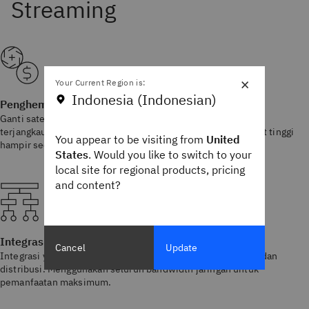
×
Your Current Region is:
Indonesia (Indonesian)
Penghematan biaya dan kualitas video terbaik
Ganti satellite atau fiber khusus dengan jaringan IP yang
terjangkau. Menyampaikan video langsung beresolusi sangat tinggi
You appear to be visiting from
United
hampir secara real-time.
States
. Would you like to switch to your
local site for regional products, pricing
and content?
Integrasi alur kerja yang lancar
Cancel
Update
Integrasi yang mudah ke cloud memungkinkan transcoding dan
distribusi. Menggunakan seluruh bandwidth jaringan untuk
pemanfaatan maksimum.