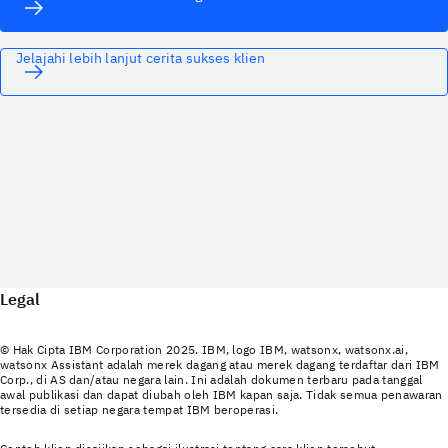
Jelajahi lebih lanjut cerita sukses klien
Legal
© Hak Cipta IBM Corporation 2025. IBM, logo IBM, watsonx, watsonx.ai,
watsonx Assistant adalah merek dagang atau merek dagang terdaftar dari IBM
Corp., di AS dan/atau negara lain. Ini adalah dokumen terbaru pada tanggal
awal publikasi dan dapat diubah oleh IBM kapan saja. Tidak semua penawaran
tersedia di setiap negara tempat IBM beroperasi.