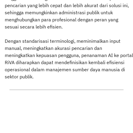
pencarian yang lebih cepat dan lebih akurat dari solusi ini,
sehingga memungkinkan administrasi publik untuk
menghubungkan para profesional dengan peran yang
sesuai secara lebih efisien.
Dengan standarisasi terminologi, meminimalkan input
manual, meningkatkan akurasi pencarian dan
meningkatkan kepuasan pengguna, penanaman AI ke portal
RiVA diharapkan dapat mendefinisikan kembali efisiensi
operasional dalam manajemen sumber daya manusia di
sektor publik.