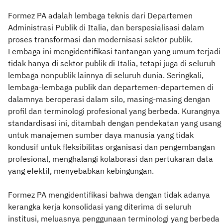
Formez PA adalah lembaga teknis dari Departemen
Administrasi Publik di Italia, dan berspesialisasi dalam
proses transformasi dan modernisasi sektor publik.
Lembaga ini mengidentifikasi tantangan yang umum terjadi
tidak hanya di sektor publik di Italia, tetapi juga di seluruh
lembaga nonpublik lainnya di seluruh dunia. Seringkali,
lembaga-lembaga publik dan departemen-departemen di
dalamnya beroperasi dalam silo, masing-masing dengan
profil dan terminologi profesional yang berbeda. Kurangnya
standardisasi ini, ditambah dengan pendekatan yang usang
untuk manajemen sumber daya manusia yang tidak
kondusif untuk fleksibilitas organisasi dan pengembangan
profesional, menghalangi kolaborasi dan pertukaran data
yang efektif, menyebabkan kebingungan.
Formez PA mengidentifikasi bahwa dengan tidak adanya
kerangka kerja konsolidasi yang diterima di seluruh
institusi, meluasnya penggunaan terminologi yang berbeda