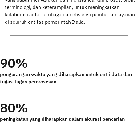
terminologi, dan keterampilan, untuk meningkatkan
kolaborasi antar lembaga dan efisiensi pemberian layanan
di seluruh entitas pemerintah Italia.
90%
pengurangan waktu yang diharapkan untuk entri data dan
tugas-tugas pemrosesan
80%
peningkatan yang diharapkan dalam akurasi pencarian