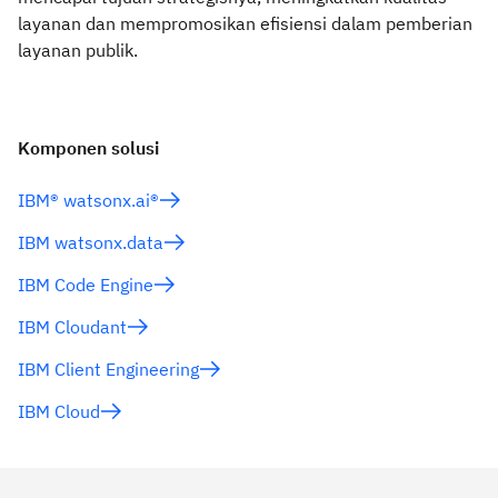
layanan dan mempromosikan efisiensi dalam pemberian
layanan publik.
Komponen solusi
IBM® watsonx.ai®
IBM watsonx.data
IBM Code Engine
IBM Cloudant
IBM Client Engineering
IBM Cloud