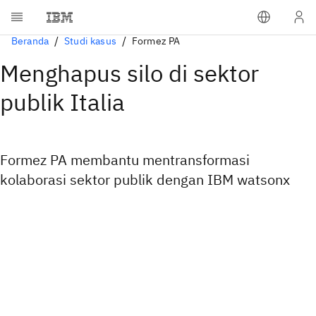
Beranda
Studi kasus
Formez PA
Menghapus silo di sektor
publik Italia
Formez PA membantu mentransformasi
kolaborasi sektor publik dengan IBM watsonx