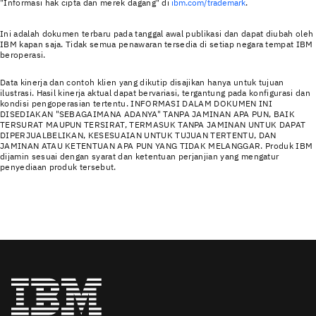
"Informasi hak cipta dan merek dagang" di
ibm.com/trademark
.
Ini adalah dokumen terbaru pada tanggal awal publikasi dan dapat diubah oleh
IBM kapan saja. Tidak semua penawaran tersedia di setiap negara tempat IBM
beroperasi.
Data kinerja dan contoh klien yang dikutip disajikan hanya untuk tujuan
ilustrasi. Hasil kinerja aktual dapat bervariasi, tergantung pada konfigurasi dan
kondisi pengoperasian tertentu. INFORMASI DALAM DOKUMEN INI
DISEDIAKAN "SEBAGAIMANA ADANYA" TANPA JAMINAN APA PUN, BAIK
TERSURAT MAUPUN TERSIRAT, TERMASUK TANPA JAMINAN UNTUK DAPAT
DIPERJUALBELIKAN, KESESUAIAN UNTUK TUJUAN TERTENTU, DAN
JAMINAN ATAU KETENTUAN APA PUN YANG TIDAK MELANGGAR. Produk IBM
dijamin sesuai dengan syarat dan ketentuan perjanjian yang mengatur
penyediaan produk tersebut.