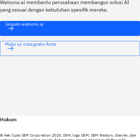
Watsonx.ai membantu perusahaan membangun solusi AI
yang sesuai dengan kebutuhan spesifik mereka.
Jelajahi watsonx.ai
Mulai uji coba gratis Anda
Hukum
© Hak Cipta IBM Corporation 2025. IBM, logo IBM, IBM Watson, Granite, dan
watsonx.ai merupakan merek dagang atau merek dagang terdaftar milik