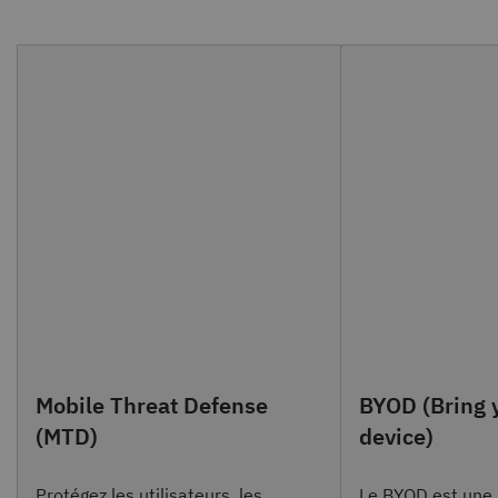
Mobile Threat Defense
BYOD (Bring 
(MTD)
device)
Protégez les utilisateurs, les
Le BYOD est une 