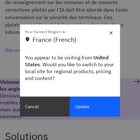
de renseignement sur les menaces et de mesures
correctives pilotés par l’IA doit être abordé dans toute
conversation sur la sécurité des terminaux. Ces
plateformes aideront également les administrateurs
×
informatiques à gérer les vulnérabilités.
Your Current Region is:
France (French)
Découvrir la sécurité native
You appear to be visiting from
United
States
. Would you like to switch to your
local site for regional products, pricing
and content?
Visionnez le webinaire : Comprendre et éviter
les angles morts des appareils mobiles
Découvrez les angles morts des appareils
mobiles que les entreprises négligent souvent,
Cancel
Update
mais que les pirates informatiques ignorent
rarement.