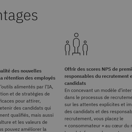
Offrir des scores NPS de premi
alité des nouvelles
responsables du recrutement e
a rétention des employés
candidats
d’outils alimentés par l’IA,
En concevant un modèle d’inter
tion et de stratégies de
dans le processus de recrutem
icaces pour attirer,
sur les attentes explicites et im
etenir des candidats qui
des candidats et des responsab
ent qualifiés, mais aussi
recrutement, vous placez le
ulture et les valeurs de
« consommateur » au cœur du 
ous pouvez améliorer la