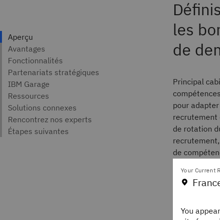
Défini
les bo
de de
Principal cab
compétences, 
pour adapter 
recrutement 
de rotation d
recrutement, 
de compétenc
personnel div
Your Current R
personnalisés
Franc
You appear
Nous proposo