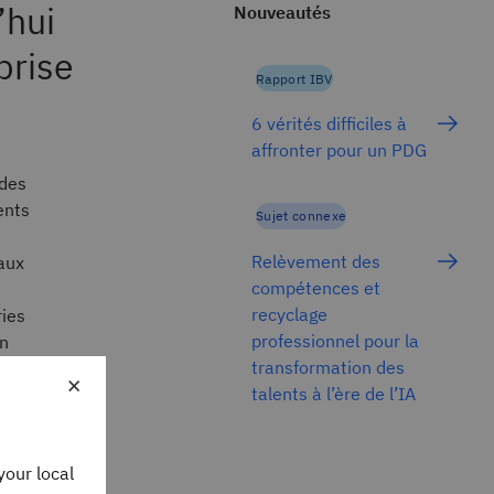
’hui
Nouveautés
prise
Rapport IBV
6 vérités difficiles à
affronter pour un PDG
 des
ents
Sujet connexe
Relèvement des
aux
compétences et
recyclage
ries
professionnel pour la
un
transformation des
×
talents à l’ère de l’IA
your local