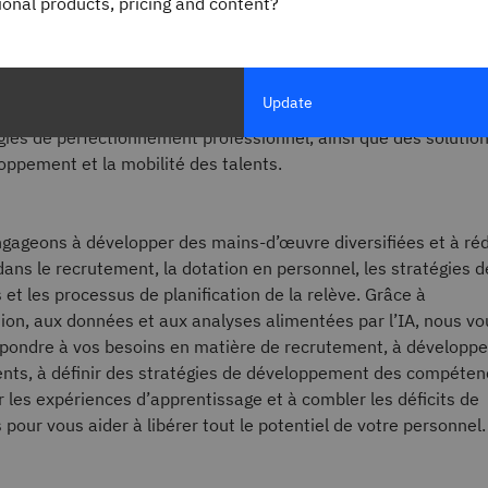
gional products, pricing and content?
 notamment des services mondiaux de conseil en recrutemen
RPO mondiaux, des outils de pipeline, des stratégies pour
xpérience des candidats, des conseils en matière de main-
 évaluations des compétences et des analyses des lacunes, d
Update
s d’apprentissage alimentés par l’IA, des académies numériqu
gies de perfectionnement professionnel, ainsi que des solutio
oppement et la mobilité des talents.
gageons à développer des mains-d’œuvre diversifiées et à réd
dans le recrutement, la dotation en personnel, les stratégies d
t les processus de planification de la relève. Grâce à
ion, aux données et aux analyses alimentées par l’IA, nous vo
épondre à vos besoins en matière de recrutement, à développe
lents, à définir des stratégies de développement des compéten
 les expériences d’apprentissage et à combler les déficits de
our vous aider à libérer tout le potentiel de votre personnel.