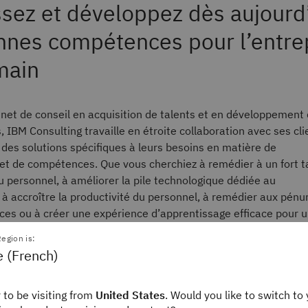
ssez et développez dès aujourd
nnes compétences pour l’entre
main
inet de conseil en acquisition de talents et en développement
IBM Consulting travaille en étroite collaboration avec ses cli
des solutions spécifiques à leurs besoins en matière de
et de compétences. Que vous cherchiez à remédier à un fort t
u personnel, à améliorer la pile technologique dédiée au
à accroître la productivité du personnel, à remédier aux pénu
es ou à créer une expérience d’apprentissage efficace pour 
ersifié, IBM peut vous fournir des stratégies et des outils
egion is:
 à travers le conseil, la technologie et les services gérés.
e (French)
 to be visiting from
United States
. Would you like to switch to 
ns des solutions complètes dédiées au recrutement et aux