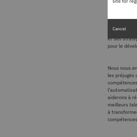
site for re
compétences,
des services 
améliorer l’e
d’œuvre, des
Cancel
accélérateur
et des straté
pour le dével
Nous nous en
les préjugés 
compétences e
l’automatisat
aiderons à r
meilleurs ta
à transformer
compétences p