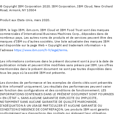
© Copyright IBM Corporation 2020. IBM Corporation, IBM Cloud, New Orchard
Road, Armonk, NY 10504
Produit aux Etats-Unis, mars 2020.
IBM, le logo IBM, ibm.com, IBM Cloud et IBM Food Trust sont des marques
commerciales d’International Business Machines Corp., déposées dans de
nombreux pays. Les autres noms de produits et de services peuvent être des
marques d’IBM ou d’autres sociétés. Une liste actualisée des marques IBM
est disponible sur la page Web « Copyright and trademark information » à
l’adresse
https://www.ibm.com/fr-fr/legal/terms
.
Les informations contenues dans le présent document sont à jour à la date de
publication initiale et peuvent être modifiées sans préavis par IBM. Les offres
mentionnées dans le présent document ne sont pas toutes disponibles dans
tous les pays où la société IBM est présente.
Les données de performance et les exemples de clients cités sont présentés
à titre informatif uniquement. Les résultats des performances peuvent varier
en fonction des configurations et des conditions de fonctionnement. LES
INFORMATIONS CONTENUES DANS LE PRÉSENT DOCUMENT SONT FOURNIES
« EN L’ÉTAT », SANS AUCUNE GARANTIE EXPLICITE OU IMPLICITE,
NOTAMMENT SANS AUCUNE GARANTIE DE QUALITÉ MARCHANDE,
D’ADÉQUATION À UN USAGE PARTICULIER ET AUCUNE GARANTIE OU
CONDITION D’ABSENCE DE CONTREFAÇON. Les produits IBM sont garantis
conformément aux dispositions des contrats qui régissent leur utilisation.