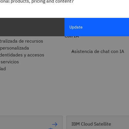
gional products, pricing and content?
 interrupciones
Update
 consolidada
Con IA
tralizada de recursos
 personalizada
Asistencia de chat con IA
identidades y accesos
servicios
dad
IBM Cloud Satellite