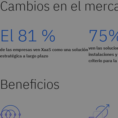
Cambios en el merc
El 81 %
75
ven las solucio
de las empresas ven XaaS como una solución
instalaciones y
estratégica a largo plazo
criterio para l
Beneficios