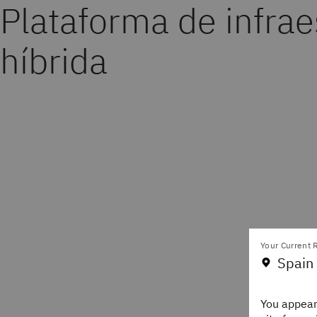
Plataforma de infrae
híbrida
Your Current R
Spain
You appear