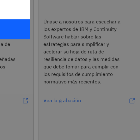
 para
Únase a nosotros para escuchar a
forzar
los expertos de IBM y Continuity
d de su
Software hablar sobre las
da de
estrategias para simplificar y
acelerar su hoja de ruta de
señadas
resiliencia de datos y las medidas
los
que debe tomar para cumplir con
los requisitos de cumplimiento
normativo más recientes.
Vea la grabación