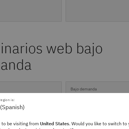
Bajo demanda
Resiliencia redefinida:
l cumplimiento
egion is:
navegar por el laberin
 (Spanish)
 con IBM Storage
la ciberseguridad con
em e IBM Storage
confianza
 to be visiting from
United States
. Would you like to switch to 