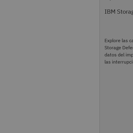
IBM Stora
Explore las 
Storage Defe
datos del im
las interrupc