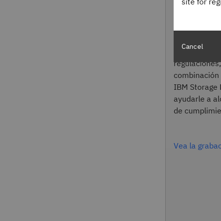
site for re
Explore el im
Cancel
operativos y
regulaciones,
combinación
IBM Storage
ayudarle a al
de cumplimie
Vea la graba