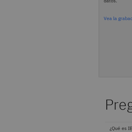
datos.
Vea la graba
Pre
¿Qué es I