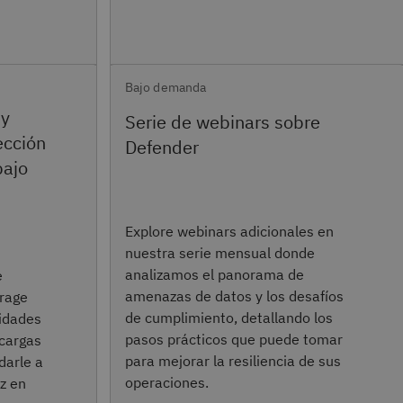
Bajo demanda
 y
Serie de webinars sobre
ección
Defender
bajo
Explore webinars adicionales en
nuestra serie mensual donde
analizamos el panorama de
e
amenazas de datos y los desafíos
orage
de cumplimiento, detallando los
cidades
pasos prácticos que puede tomar
 cargas
para mejorar la resiliencia de sus
darle a
operaciones.
z en