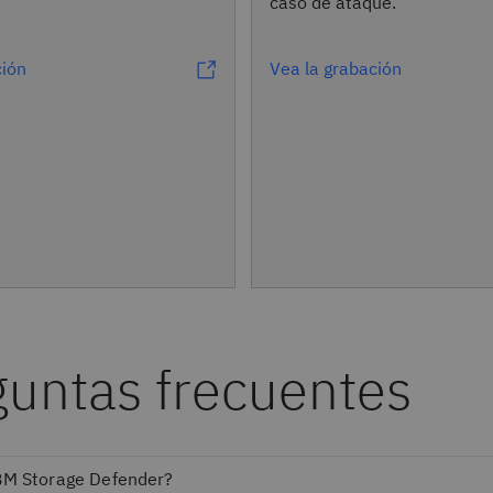
caso de ataque.
ción
Vea la grabación
guntas frecuentes
BM Storage Defender?