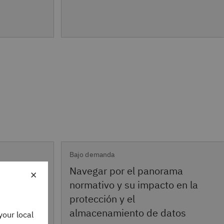
Bajo demanda
Navegar por el panorama
×
to de
normativo y su impacto en la
protección y el
almacenamiento de datos
your local