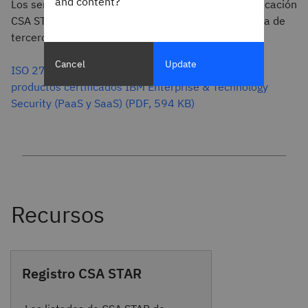
and content?
Los servicios de IBM Cloud que obtuvieron la certificación
CSA STAR de nivel 2 mediante una auditoría externa de
terceros se enumeran en este documento:
Cancel
Update
ISO 27001 / 27017 / 27018 / 27701 - Lista de
productos certificados IBM Enterprise & Technology
Security (PaaS y SaaS) (PDF, 594 KB)
Registro CSA STAR