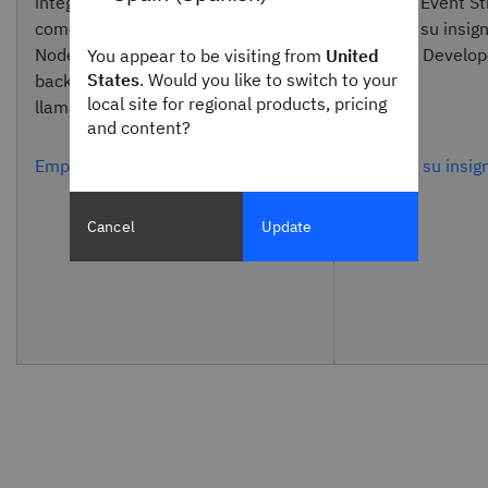
integración, IBM API Connect
con IBM Event S
como un concentrador de API,
obtenga su insig
Node.js para un servicio de
Streams Develope
You appear to be visiting from
United
States
. Would you like to switch to your
backend y la aplicación para
local site for regional products, pricing
llamar a la API.
and content?
Empiece a usar API Connect
Obtenga su insig
Cancel
Update