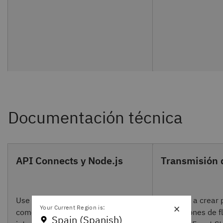
API Connects y Node.js
Transmisión 
Use Cloud Pak for Integration
Aprenda a crear 
×
Your Current Region is:
como una plataforma de
aplicaciones de f
Spain (Spanish)