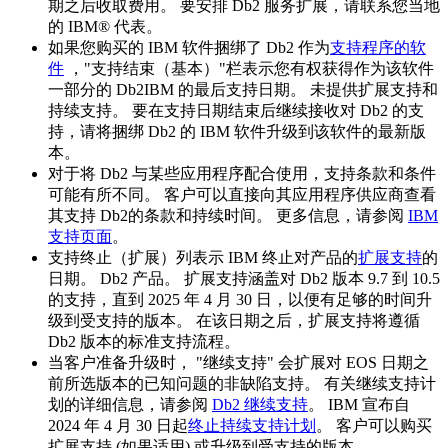
期之后收取费用。 要安排 Db2 服务扩展，请联系您当地
的 IBM® 代表。
如果您购买的 IBM 软件捆绑了
Db2
作为
支持程序的软
件
，"支持结束（基本）"栏表示您有权获得作为该软件
一部分的
Db2
IBM 的最后支持日期。 未提供扩展支持和
持续支持。 要在支持日期结束后继续接收对
Db2
的支
持，请将捆绑
Db2
的 IBM 软件升级到该软件的最新版
本。
对于将
Db2
与某些应用程序配合使用，支持条款和条件
可能有所不同。 客户可以直接向其应用程序供应商查看
其支持
Db2
的条款和持续时间。 更多信息，请参阅
IBM
支持页面
。
支持终止（扩展）列表示 IBM 终止对产品的
扩展支持
的
日期。
Db2
产品。 扩展支持涵盖对
Db2
版本 9.7 到 10.5
的支持，直到 2025 年 4 月 30 日，以便有足够的时间升
级到受支持的版本。 在该日期之后，扩展支持将遵循
Db2
版本的标准支持流程。
当客户准备升级时， "继续支持" 会扩展对 EOS 日期之
前所选版本的已知问题的非缺陷支持。 有关继续支持计
划的详细信息，请参阅
Db2
继续支持
。 IBM 宣布自
2024 年 4 月 30 日起
终止持续支持计划
。 客户可以购买
扩展支持 (如果适用) 或升级到受支持的版本。