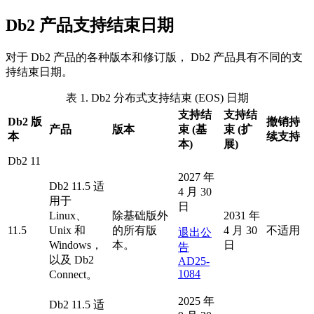
Db2
产品支持结束日期
对于
Db2
产品的各种版本和修订版，
Db2
产品具有不同的支
持结束日期。
表 1.
Db2
分布式支持结束 (EOS) 日期
支持结
支持结
Db2
版
撤销持
产品
版本
束 (基
束 (扩
本
续支持
本)
展)
Db2
11
2027 年
Db2
11.5 适
4 月 30
用于
日
Linux、
除基础版外
2031 年
11.5
Unix 和
的所有版
4 月 30
不适用
退出公
Windows，
本。
日
告
以及
Db2
AD25-
1084
Connect。
2025 年
Db2
11.5 适