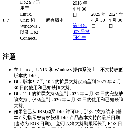
Db2
9.7 适
2016 年
用于
4 月 30
Linux、
2025 年
2024 年
日
Unix 和
所有版本
4 月 30
4 月 30
9.7
第 916-
Windows，
日
日
003 号撤
以及
Db2
回公告
Connect。
注意
在 Linux， UNIX 和 Windows 操作系统上，不支持较低
版本的
Db2
。
Db2
版本 9.7 到 10.5 的扩展支持仅涵盖到 2025 年 4 月
30 日的使用和已知缺陷支持。
Db2
11.1 的扩展支持涵盖到 2025 年 4 月 30 日的完整缺
陷支持，仅涵盖到 2026 年 4 月 30 日的使用和已知缺陷
支持。
如果您已从 IBM购买
Db2
许可证，那么 "支持结束 (基
本)" 列指示您有权获得 Db2 产品基本支持的最后日期
(也称为 EOS 日期)。 您可以将支持期限延长到 EOS 日