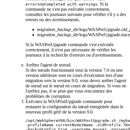
ou
. Si la
errors
Completed with warnings
commande ne s'est pas exécutée correctement,
consultez les journaux suivants pour vérifier s'il y a des
erreurs ou des avertissements.
migration_backup_dir
/logs/WASPreUpgrade.
old_
migration_backup_dir
/logs/WASPreUpgrade.trace
Si la
WASPreUpgrade
commande s'est exécutée
correctement, il n'est pas nécessaire de vérifier les
journaux à la recherche d'erreurs ou d'avertissements.
Arrêtez l'agent de noeud.
Si des nœuds fonctionnant
sous la version 7.0 ou une
version ultérieure
sont en cours d'exécution lors d'une
migration vers
la version 9.0
, vous devez arrêter l'agent
de nœud sur le nœud en cours de migration. Si vous ne
l'arrêtez pas, il se peut que vous rencontriez des
problèmes de corruption.
Exécutez la
WASPostUpgrade
commande pour
restaurer la configuration du nœud enregistrée dans le
nouveau profil géré
de la version 9.0
.
-profileName
 currentNode1Name 
-oldProfile
 70n
-backupConfig
 true 
-username
 myuser 
-password