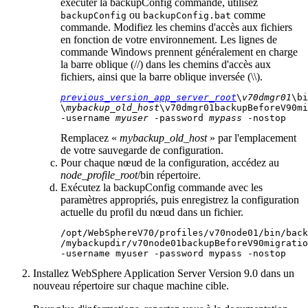
exécuter la
backupConfig
commande, utilisez
ou
comme
backupConfig
backupConfig.bat
commande. Modifiez les chemins d'accès aux fichiers
en fonction de votre environnement. Les lignes de
commande Windows prennent généralement en charge
la barre oblique (
/
/) dans les chemins d'accès aux
fichiers, ainsi que la barre oblique inversée (
\
\).
previous_version_app_server_root
\
v70dmgr01
\bi
\
mybackup_old_host
-username
myuser
-password
mypass
-nostop
Remplacez «
mybackup_old_host
» par l'emplacement
de votre sauvegarde de configuration.
Pour chaque nœud de la configuration, accédez au
node_profile_root
/bin
répertoire.
Exécutez la
backupConfig
commande avec les
paramètres appropriés, puis enregistrez la configuration
actuelle du profil du nœud dans un fichier.
/opt/WebSphereV70/profiles/v70node01/bin/back
-username
 myuser 
-password
 mypass 
-nostop
Installez
WebSphere Application Server
Version 9.0
dans un
nouveau répertoire sur chaque machine cible.