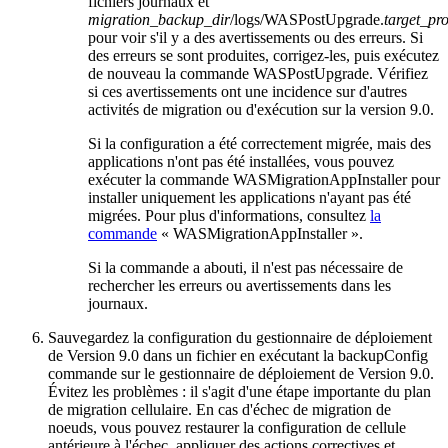
fichiers journaux et
migration_backup_dir
/logs/WASPostUpgrade.
target_pr
pour voir s'il y a des avertissements ou des erreurs. Si
des erreurs se sont produites, corrigez-les, puis exécutez
de nouveau la commande
WASPostUpgrade
. Vérifiez
si ces avertissements ont une incidence sur d'autres
activités de migration ou d'exécution sur
la version 9.0
.
Si la configuration a été correctement migrée, mais des
applications n'ont pas été installées, vous pouvez
exécuter la commande
WASMigrationAppInstaller
pour
installer uniquement les applications n'ayant pas été
migrées. Pour plus d'informations, consultez
la
commande
« WASMigrationAppInstaller ».
Si la commande a abouti, il n'est pas nécessaire de
rechercher les erreurs ou avertissements dans les
journaux.
Sauvegardez la configuration du gestionnaire de déploiement
de Version 9.0
dans un fichier en exécutant la
backupConfig
commande sur le gestionnaire de déploiement
de Version 9.0
.
Évitez les problèmes :
il s'agit d'une étape importante du plan
de migration cellulaire. En cas d'échec de migration de
noeuds, vous pouvez restaurer la configuration de cellule
antérieure à l'échec, appliquer des actions correctives et