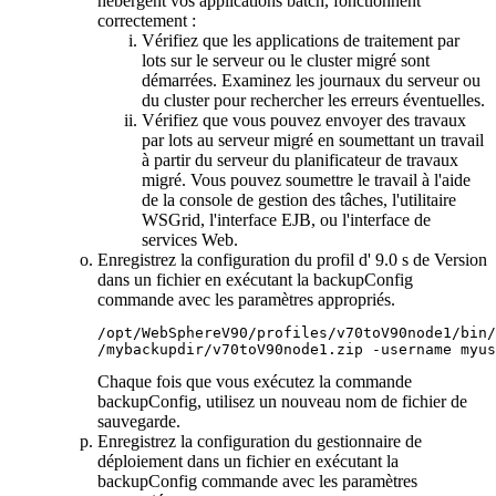
hébergent vos applications batch, fonctionnent
correctement :
Vérifiez que les applications de traitement par
lots sur le serveur ou le cluster migré sont
démarrées. Examinez les journaux du serveur ou
du cluster pour rechercher les erreurs éventuelles.
Vérifiez que vous pouvez envoyer des travaux
par lots au serveur migré en soumettant un travail
à partir du serveur du planificateur de travaux
migré. Vous pouvez soumettre le travail à l'aide
de la console de gestion des tâches, l'utilitaire
WSGrid, l'interface EJB, ou l'interface de
services Web.
Enregistrez la configuration du profil
d' 9.0 s de Version
dans un fichier en exécutant la
backupConfig
commande avec les paramètres appropriés.
/opt/WebSphereV90/profiles/v70toV90node1/bin/
/mybackupdir/v70toV90node1.zip 
-username
 myus
Chaque fois que vous exécutez la commande
backupConfig
, utilisez un nouveau nom de fichier de
sauvegarde.
Enregistrez la configuration du gestionnaire de
déploiement dans un fichier en exécutant la
backupConfig
commande avec les paramètres