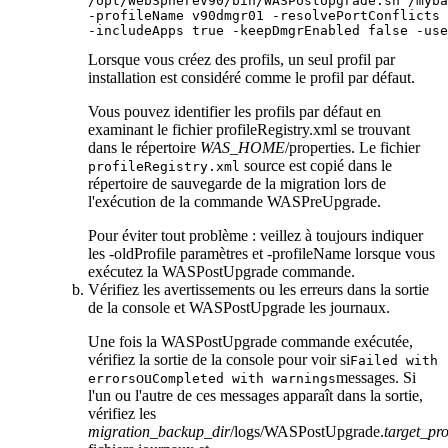
/opt/WebSphereV90/bin/WASPostUpgrade.sh /myba
-profileName
 v90dmgr01 
-resolvePortConflicts
 
-includeApps
 true 
-keepDmgrEnabled
 false 
-use
Lorsque vous créez des profils, un seul profil par
installation est considéré comme le profil par défaut.
Vous pouvez identifier les profils par défaut en
examinant le fichier
profileRegistry.xml
se trouvant
dans le répertoire
WAS_HOME
/properties
. Le fichier
source est copié dans le
profileRegistry.xml
répertoire de sauvegarde de la migration lors de
l'exécution de la commande
WASPreUpgrade
.
Pour éviter tout problème :
veillez à toujours indiquer
les
-oldProfile
paramètres et
-profileName
lorsque vous
exécutez la
WASPostUpgrade
commande.
Vérifiez les avertissements ou les erreurs dans la sortie
de la console et
WASPostUpgrade
les journaux.
Une fois la
WASPostUpgrade
commande exécutée,
vérifiez la sortie de la console pour voir si
Failed with
ou
messages. Si
errors
Completed with warnings
l'un ou l'autre de ces messages apparaît dans la sortie,
vérifiez les
migration_backup_dir
/logs/WASPostUpgrade.
target_pr