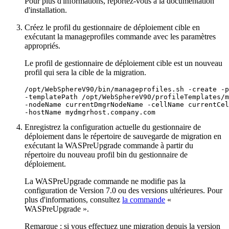
Pour plus d'informations, reportez-vous à la documentation
d'installation.
Créez le profil du gestionnaire de déploiement cible en
exécutant la
manageprofiles
commande avec les paramètres
appropriés.
Le profil de gestionnaire de déploiement cible est un nouveau
profil qui sera la cible de la migration.
/opt/WebSphereV90/bin/manageprofiles.sh 
-create
-p
-templatePath
 /opt/WebSphereV90/profileTemplates/m
-nodeName
 currentDmgrNodeName 
-cellName
-hostName
 mydmgrhost.company.com
Enregistrez la configuration actuelle du gestionnaire de
déploiement dans le répertoire de sauvegarde de migration en
exécutant la
WASPreUpgrade
commande à partir du
répertoire du nouveau profil
bin
du gestionnaire de
déploiement.
La
WASPreUpgrade
commande ne modifie pas la
configuration
de Version 7.0 ou des versions ultérieures
. Pour
plus d'informations, consultez
la commande
«
WASPreUpgrade ».
Remarque :
si vous effectuez une migration depuis la version