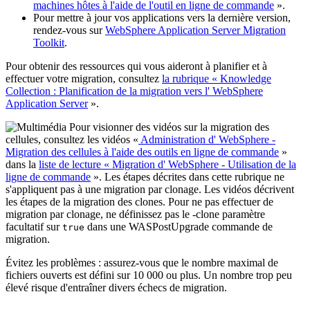
machines hôtes à l'aide de l'outil en ligne de commande
».
Pour mettre à jour vos applications vers la dernière version,
rendez-vous sur
WebSphere Application Server
Migration
Toolkit
.
Pour obtenir des ressources qui vous aideront à planifier et à
effectuer votre migration, consultez
la rubrique « Knowledge
Collection : Planification de la migration vers l'
WebSphere
Application Server
».
Pour visionner des vidéos sur la migration des
cellules, consultez les vidéos «
Administration d' WebSphere -
Migration des cellules à l'aide des outils en ligne de commande
»
dans la
liste de lecture « Migration d' WebSphere - Utilisation de la
ligne de commande
». Les étapes décrites dans cette rubrique ne
s'appliquent pas à une migration par clonage. Les vidéos décrivent
les étapes de la migration des clones. Pour ne pas effectuer de
migration par clonage, ne définissez pas le
-clone
paramètre
facultatif sur
dans une
WASPostUpgrade
commande de
true
migration.
Évitez les problèmes :
assurez-vous que le nombre maximal de
fichiers ouverts est défini sur 10 000 ou plus. Un nombre trop peu
élevé risque d'entraîner divers échecs de migration.