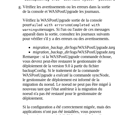
Vérifiez les avertissements ou les erreurs dans la sortie
de la console et
WASPostUpgrade
les journaux.
Vérifiez la
WASPostUpgrade
sortie de la console
pour
ou
Failed with errors
Completed with
messages. Si l'un ou l'autre de ces messages
warnings
apparaît dans la sortie, consultez les journaux suivants
pour vérifier s'il y a des erreurs ou des avertissements.
migration_backup_dir
/logs/WASPostUpgrade.
targ
migration_backup_dir
/logs/WASPostUpgrade.
targ
Remarque :
si la
WASPostUpgrade
commande échoue,
vous devrez peut-être restaurer le gestionnaire de
déploiement
de la
version 9.0 à partir du fichier
backupConfig. Si le traitement de la commande
WASPostUpgrade
a exécuté la commande
syncNode
,
le gestionnaire de déploiement est informé de la
migration du noeud. Le noeud ne peut pas être migré à
nouveau tant que l'état antérieur à la migration du
noeud n'a pas été restauré pour le gestionnaire de
déploiement.
Si la configuration a été correctement migrée, mais des
applications n'ont pas été installées, vous pouvez