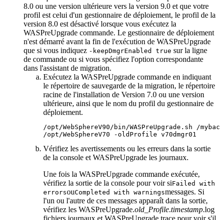
8.0 ou une version ultérieure vers
la version 9.0
et que votre
profil est celui d'un gestionnaire de déploiement, le profil de la
version 8.0 est désactivé lorsque vous exécutez la
WASPreUpgrade
commande. Le gestionnaire de déploiement
n'est démarré avant la fin de l'exécution de
WASPreUpgrade
que si vous indiquez
sur la ligne
-keepDmgrEnabled true
de commande ou si vous spécifiez l'option correspondante
dans l'assistant de migration.
Exécutez la
WASPreUpgrade
commande en indiquant
le répertoire de sauvegarde de la migration, le répertoire
racine de l'installation
de Version 7.0 ou une version
ultérieure
, ainsi que le nom du profil du gestionnaire de
déploiement.
/opt/WebSphereV90/bin/WASPreUpgrade.sh /mybac
/opt/WebSphereV70 
-oldProfile
 v70dmgr01
Vérifiez les avertissements ou les erreurs dans la sortie
de la console et
WASPreUpgrade
les journaux.
Une fois la
WASPreUpgrade
commande exécutée,
vérifiez la sortie de la console pour voir si
Failed with
ou
messages. Si
errors
Completed with warnings
l'un ou l'autre de ces messages apparaît dans la sortie,
vérifiez les
WASPreUpgrade.
old_Profile
.
timestamp
.log
fichiers journaux et
WASPreUpgrade.trace
pour voir s'il