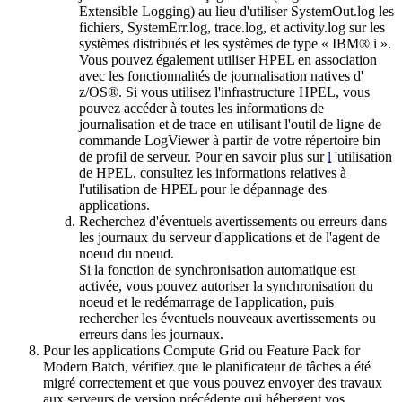
Extensible Logging) au lieu d'utiliser
SystemOut.log
les
fichiers,
SystemErr.log
,
trace.log
, et
activity.log
sur les
systèmes distribués et les systèmes de type « IBM® i ».
Vous pouvez également utiliser HPEL en association
avec les fonctionnalités de journalisation natives d'
z/OS®. Si vous utilisez l'infrastructure HPEL, vous
pouvez accéder à toutes les informations de
journalisation et de trace en utilisant l'outil de ligne de
commande LogViewer à partir de votre répertoire bin
de profil de serveur. Pour en savoir plus sur
l
'utilisation
de HPEL, consultez les informations relatives à
l'utilisation de HPEL pour le dépannage des
applications.
Recherchez d'éventuels avertissements ou erreurs dans
les journaux du serveur d'applications et de l'agent de
noeud du noeud.
Si la fonction de synchronisation automatique est
activée, vous pouvez autoriser la synchronisation du
noeud et le redémarrage de l'application, puis
rechercher les éventuels nouveaux avertissements ou
erreurs dans les journaux.
Pour les applications Compute Grid ou Feature Pack for
Modern Batch, vérifiez que le planificateur de tâches a été
migré correctement et que vous pouvez envoyer des travaux
aux serveurs de version précédente qui hébergent vos