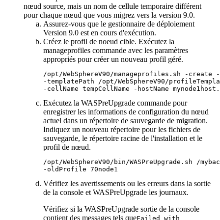
nœud source, mais un nom de cellule temporaire différent
pour chaque nœud que vous migrez vers
la version 9.0
.
Assurez-vous que le gestionnaire de déploiement
Version 9.0
est en cours d'exécution.
Créez le profil de noeud cible. Exécutez la
manageprofiles
commande avec les paramètres
appropriés pour créer un nouveau profil géré.
/opt/WebSphereV90/manageprofiles.sh 
-create
-
-templatePath
 /opt/WebSphereV90/profileTempla
-cellName
 tempCellName 
-hostName
 mynode1host.
Exécutez la
WASPreUpgrade
commande pour
enregistrer les informations de configuration du nœud
actuel dans un répertoire de sauvegarde de migration.
Indiquez un nouveau répertoire pour les fichiers de
sauvegarde, le répertoire racine de l'installation et le
profil de nœud.
-oldProfile
 70node1
Vérifiez les avertissements ou les erreurs dans la sortie
de la console et
WASPreUpgrade
les journaux.
Vérifiez si la
WASPreUpgrade
sortie de la console
contient des messages tels que
Failed with