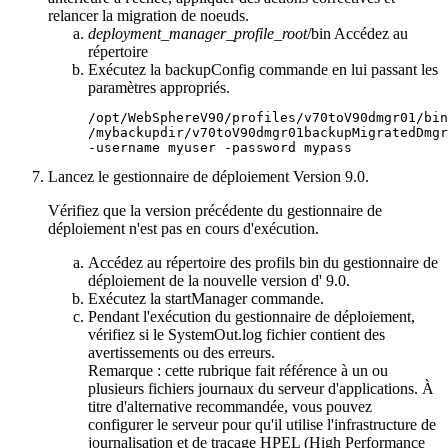
relancer la migration de noeuds.
deployment_manager_profile_root
/bin
Accédez au
répertoire
Exécutez la
backupConfig
commande en lui passant les
paramètres appropriés.
/opt/WebSphereV90/profiles/v70toV90dmgr01/bin
-username
 myuser 
-password
 mypass
Lancez le gestionnaire de déploiement
Version 9.0
.
Vérifiez que la version précédente du gestionnaire de
déploiement n'est pas en cours d'exécution.
Accédez au répertoire des profils
bin
du gestionnaire de
déploiement
de
la nouvelle version d' 9.0.
Exécutez la
startManager
commande.
Pendant l'exécution du gestionnaire de déploiement,
vérifiez si le
SystemOut.log
fichier contient des
avertissements ou des erreurs.
Remarque :
cette rubrique fait référence à un ou
plusieurs fichiers journaux du serveur d'applications. À
titre d'alternative recommandée, vous pouvez
configurer le serveur pour qu'il utilise l'infrastructure de
journalisation et de traçage HPEL (High Performance