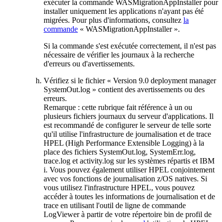
exécuter la commande
WASMigrationAppInstaller
pour
installer uniquement les applications n'ayant pas été
migrées. Pour plus d'informations, consultez
la
commande
« WASMigrationAppInstaller ».
Si la commande s'est exécutée correctement, il n'est pas
nécessaire de vérifier les journaux à la recherche
d'erreurs ou d'avertissements.
Vérifiez si le fichier «
Version 9.0
deployment manager
SystemOut.log
» contient des avertissements ou des
erreurs.
Remarque :
cette rubrique fait référence à un ou
plusieurs fichiers journaux du serveur d'applications. Il
est recommandé de configurer le serveur de telle sorte
qu'il utilise l'infrastructure de journalisation et de trace
HPEL (High Performance Extensible Logging) à la
place des fichiers
SystemOut.log
,
SystemErr.log
,
trace.log
et
activity.log
sur les systèmes répartis et IBM
i. Vous pouvez également utiliser HPEL conjointement
avec vos fonctions de journalisation z/OS natives. Si
vous utilisez l'infrastructure HPEL, vous pouvez
accéder à toutes les informations de journalisation et de
trace en utilisant l'outil de ligne de commande
LogViewer à partir de votre répertoire bin de profil de