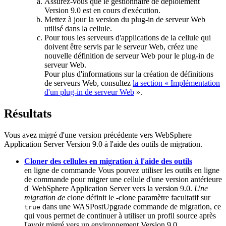
Assurez-vous que le gestionnaire de déploiement
Version 9.0
est en cours d'exécution.
Mettez à jour la version du plug-in de serveur Web
utilisé dans la cellule.
Pour tous les serveurs d'applications de la cellule qui
doivent être servis par le serveur Web, créez une
nouvelle définition de serveur Web pour le plug-in de
serveur Web.
Pour plus d'informations sur la création de définitions
de serveurs Web, consultez
la section « Implémentation
d'un plug-in de serveur Web
».
Résultats
Vous avez migré d'une version précédente vers
WebSphere
Application Server
Version 9.0
à l'aide des outils de migration.
Cloner des cellules en migration à l'aide des outils
en ligne de commande Vous pouvez utiliser les outils en ligne
de commande pour migrer une cellule d'une version antérieure
d'
WebSphere Application Server
vers
la version 9.0
.
Une
migration de
clone définit le
-clone
paramètre facultatif sur
dans une
WASPostUpgrade
commande de migration, ce
true
qui vous permet de continuer à utiliser un profil source après
l'avoir migré vers un environnement
Version 9.0
.